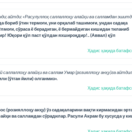
нди; айтди: «Расулуллоҳ саллаллоҳу алайҳи ва салламдан эшитд
да бориб ўтин термоғи, уни орқалаб ташимоғи, ундан садақа
лмоғи, сўраса ё берадиган, ё бермайдиган кишидан тиланиб
ир! Юқори қўл паст қўлдан яхшироқдир!.. (Аввал) қўл
Ҳадис ҳақида батафс
й саллаллоҳу алайҳи ва саллам Умар (розияллоҳу анҳу)га айтдил
ли (ўтган йили) олганмиз».
Ҳадис ҳақида батафс
ос (розияллоҳу анҳу) ўз садақаларини вақти кирмасидан эрт
йҳи ва салламдан сўрадилар. Расули Акрам бу хусусда у ки
Ҳадис ҳақида батафс