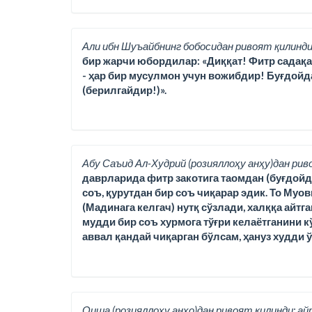
Али ибн Шуъайбнинг бобосидан ривоят қилинди
бир жарчи юбордилар: «Диққат! Фитр садақаси,
- ҳар бир мусулмон учун вожибдир! Буғдойд
(берилгайдир!)».
Абу Саъид Ал-Худрий (розияллоҳу анҳу)дан рив
даврларида фитр закотига таомдан (буғдойда
соъ, қурутдан бир соъ чиқарар эдик. То Муо
(Мадинага келгач) нутқ сўзлади, халққа айтг
мудди бир соъ хурмога тўғри келаётганини кў
аввал қандай чиқарган бўлсам, ҳануз худди 
Оиша (розияллоҳу анҳо)дан ривоят қилинди; ай