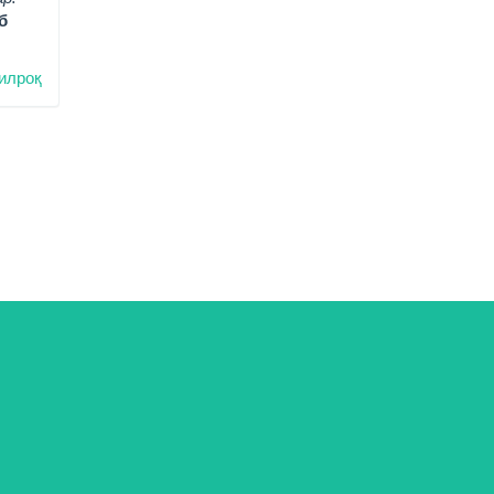
б
илроқ