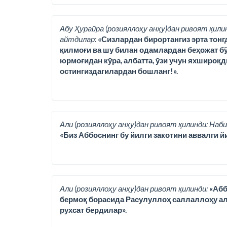
Абу Ҳурайра (розияллоҳу анҳу)дан ривоят қили
айтдилар:
«Сизлардан бирортангиз эрта тонг
қилмоғи ва шу билан одамлардан беҳожат бў
юрмоғидан кўра, албатта, ўзи учун яхшироқд
остингиздагилардан бошланг!».
Али (розияллоҳу анҳу)дан ривоят қилинди: Наби
«Биз Аббоснинг бу йилги закотини аввалги йи
Али (розияллоҳу анҳу)дан ривоят қилинди:
«Абб
бермоқ борасида Расулуллоҳ саллаллоҳу ала
рухсат бердилар».