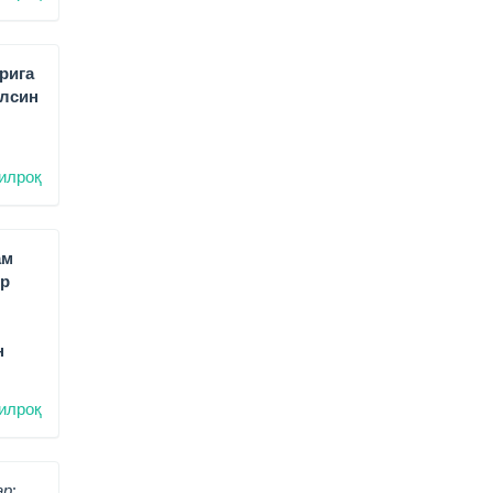
рига
ўлсин
илроқ
ам
ир
н
илроқ
р: