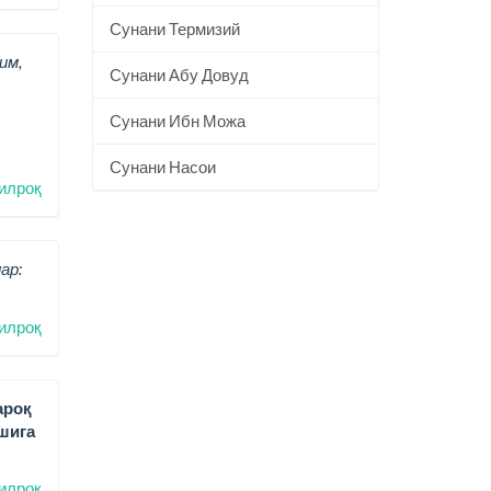
Сунани Термизий
им,
Сунани Абу Довуд
Сунани Ибн Можа
Сунани Насои
илроқ
ар:
илроқ
ароқ
шига
илроқ