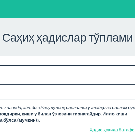
Саҳиҳ ҳадислар тўплами
т қилинди; айтди: «Расулуллоҳ саллаллоҳу алайҳи ва саллам бу
моқдирки, киши у билан ўз юзини тирнагайдир. Илло киши
а бўлса (мумкин)».
Ҳадис ҳақида батафс