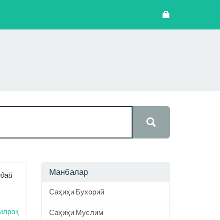
Манбалар
ндай
Саҳиҳи Бухорий
илроқ
Саҳиҳи Муслим