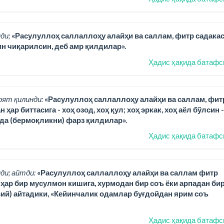
ди;
«Расулуллоҳ саллаллоҳу алайҳи ва саллам, фитр садака
н чиқарилсин, деб амр қилдилар».
Ҳадис ҳақида батафс
оят қилинди:
«Расулуллоҳ саллаллоҳу алайҳи ва саллам, фит
р биттасига - хоҳ озод, хоҳ қул; хоҳ эркак, хоҳ аёл бўлсин -
ида (бермоқликни) фарз қилдилар».
Ҳадис ҳақида батафс
ди; айтди:
«Расулуллоҳ саллаллоҳу алайҳи ва саллам фитр
) ҳар бир мусулмон кишига, хурмодан бир соъ ёки арпадан би
вий) айтадики, «Кейинчалик одамлар буғдойдан ярим соъ
Ҳадис ҳақида батафс