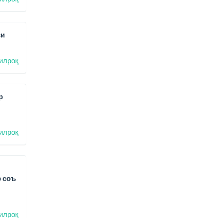
си
илроқ
р
илроқ
р соъ
илроқ