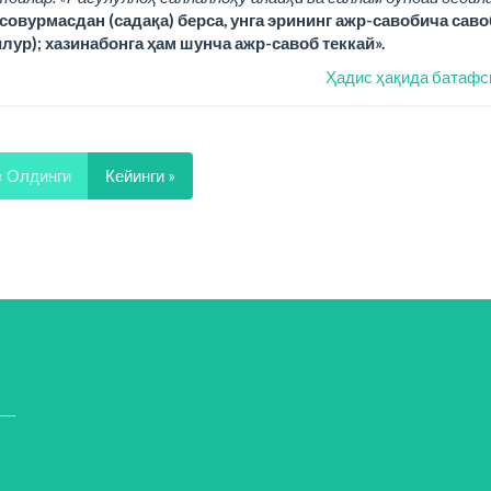
совурмасдан (садақа) берса, унга эрининг ажр-савобича саво
илур); хазинабонга ҳам шунча ажр-савоб теккай».
Ҳадис ҳақида батафс
« Олдинги
Кейинги »