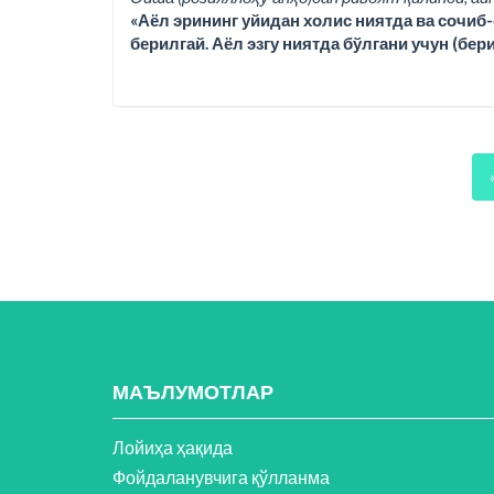
«Аёл эрининг уйидан холис ниятда ва сочиб-
берилгай. Аёл эзгу ниятда бўлгани учун (бер
МАЪЛУМОТЛАР
Лойиҳа ҳақида
Фойдаланувчига қўлланма