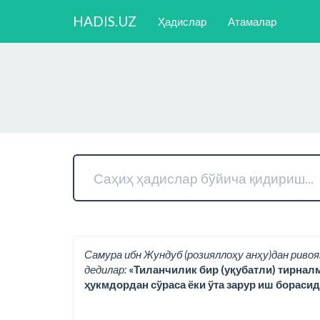
HADIS.UZ
Ҳадислар
Атамалар
Самура ибн Жундуб (розияллоҳу анҳу)дан ривоя
дедилар:
«Тиланчилик бир (уқубатли) тирнал
ҳукмдордан сўраса ёки ўта зарур иш борасид