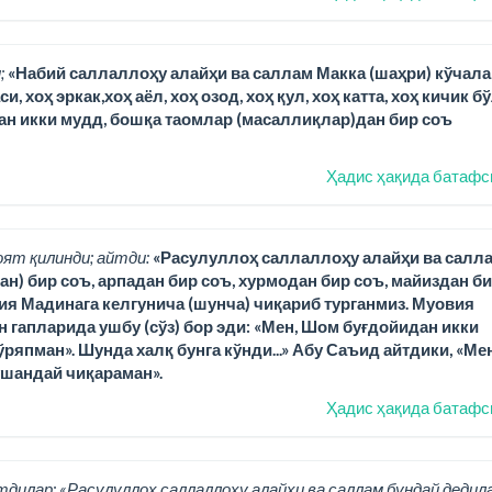
;
«Набий саллаллоҳу алайҳи ва саллам Макка (шаҳри) кўчала
 хоҳ эркак,хоҳ аёл, хоҳ озод, хоҳ қул, хоҳ катта, хоҳ кичик б
ан икки мудд, бошқа таомлар (масаллиқлар)дан бир соъ
Ҳадис ҳақида батафс
оят қилинди; айтди:
«Расулуллоҳ саллаллоҳу алайҳи ва салл
н) бир соъ, арпадан бир соъ, хурмодан бир соъ, майиздан б
вия Мадинага келгунича (шунча) чиқариб турганмиз. Муовия
ан гапларида ушбу (сўз) бор эди: «Мен, Шом буғдойидан икки
ряпман». Шунда халқ бунга кўнди...» Абу Саъид айтдики, «Ме
ўшандай чиқараман».
Ҳадис ҳақида батафс
тдилар: «Расулуллоҳ саллаллоҳу алайҳи ва саллам бундай дедила