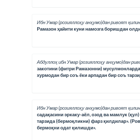
Ибн Умар (розияллоҳу анҳумо)дан ривоят қилин
Рамазон ҳайити куни намозга боришдан олди
Абдуллоҳ ибн Умар (розияллоҳу анҳумо)дан рив
закотини (фитри Рамазонни) мусулмонлардан ҳа
хурмодан бир соъ ёки арпадан бир соъ тарз
Ибн Умар (розияллоҳу анҳумо)дан ривоят қилин
садақасини эркаку-аёл, озод ва мамлук (қул
тарзида (бермоқликни) фарз қилдилар». (Ро
бермоқни одат қилишди».