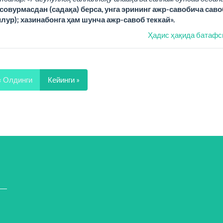
совурмасдан (садақа) берса, унга эрининг ажр-савобича саво
илур); хазинабонга ҳам шунча ажр-савоб теккай».
Ҳадис ҳақида батафс
« Олдинги
Кейинги »