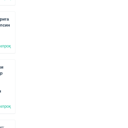
рига
ўлсин
илроқ
ам
ир
н
илроқ
р: