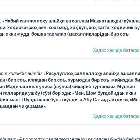
;
«Набий саллаллоҳу алайҳи ва саллам Макка (шаҳри) кўчала
 хоҳ эркак,хоҳ аёл, хоҳ озод, хоҳ қул, хоҳ катта, хоҳ кичик б
ан икки мудд, бошқа таомлар (масаллиқлар)дан бир соъ
Ҳадис ҳақида батафс
оят қилинди; айтди:
«Расулуллоҳ саллаллоҳу алайҳи ва салл
н) бир соъ, арпадан бир соъ, хурмодан бир соъ, майиздан б
вия Мадинага келгунича (шунча) чиқариб турганмиз. Муовия
ан гапларида ушбу (сўз) бор эди: «Мен, Шом буғдойидан икки
ряпман». Шунда халқ бунга кўнди...» Абу Саъид айтдики, «Ме
ўшандай чиқараман».
Ҳадис ҳақида батафс
тдилар: «Расулуллоҳ саллаллоҳу алайҳи ва саллам бундай дедила