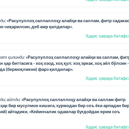
ди;
«Расулуллоҳ саллаллоҳу алайҳи ва саллам, фитр садака
н чиқарилсин, деб амр қилдилар».
Ҳадис ҳақида батафс
оят қилинди:
«Расулуллоҳ саллаллоҳу алайҳи ва саллам, фит
р биттасига - хоҳ озод, хоҳ қул; хоҳ эркак, хоҳ аёл бўлсин -
ида (бермоқликни) фарз қилдилар».
Ҳадис ҳақида батафс
ди; айтди:
«Расулуллоҳ саллаллоҳу алайҳи ва саллам фитр
) ҳар бир мусулмон кишига, хурмодан бир соъ ёки арпадан би
вий) айтадики, «Кейинчалик одамлар буғдойдан ярим соъ
Ҳадис ҳақида батафс