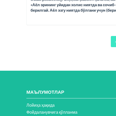
«Аёл эрининг уйидан холис ниятда ва сочиб-
берилгай. Аёл эзгу ниятда бўлгани учун (бер
МАЪЛУМОТЛАР
Лойиҳа ҳақида
Фойдаланувчига қўлланма