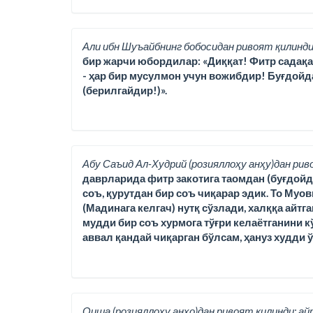
Али ибн Шуъайбнинг бобосидан ривоят қилинди
бир жарчи юбордилар: «Диққат! Фитр садақаси,
- ҳар бир мусулмон учун вожибдир! Буғдойд
(берилгайдир!)».
Абу Саъид Ал-Худрий (розияллоҳу анҳу)дан рив
даврларида фитр закотига таомдан (буғдойда
соъ, қурутдан бир соъ чиқарар эдик. То Муо
(Мадинага келгач) нутқ сўзлади, халққа айтг
мудди бир соъ хурмога тўғри келаётганини кў
аввал қандай чиқарган бўлсам, ҳануз худди 
Оиша (розияллоҳу анҳо)дан ривоят қилинди; ай