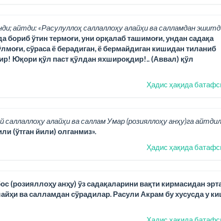
нди; айтди: «Расулуллоҳ саллаллоҳу алайҳи ва салламдан эшитд
да бориб ўтин термоғи, уни орқалаб ташимоғи, ундан садақа
лмоғи, сўраса ё берадиган, ё бермайдиган кишидан тиланиб
ир! Юқори қўл паст қўлдан яхшироқдир!.. (Аввал) қўл
Ҳадис ҳақида батафс
й саллаллоҳу алайҳи ва саллам Умар (розияллоҳу анҳу)га айтдил
ли (ўтган йили) олганмиз».
Ҳадис ҳақида батафс
ос (розияллоҳу анҳу) ўз садақаларини вақти кирмасидан эрт
йҳи ва салламдан сўрадилар. Расули Акрам бу хусусда у ки
Ҳадис ҳақида батафс