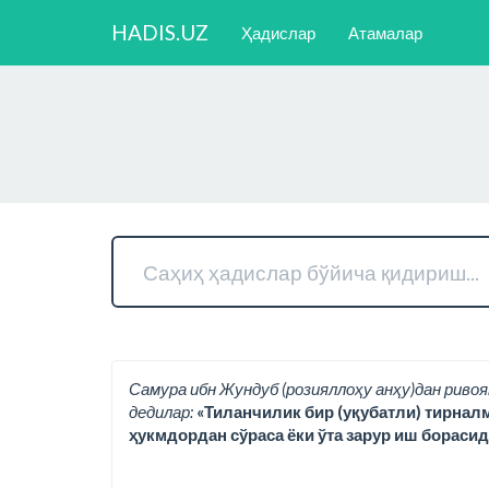
HADIS.UZ
Ҳадислар
Атамалар
Самура ибн Жундуб (розияллоҳу анҳу)дан ривоя
дедилар:
«Тиланчилик бир (уқубатли) тирнал
ҳукмдордан сўраса ёки ўта зарур иш борасид