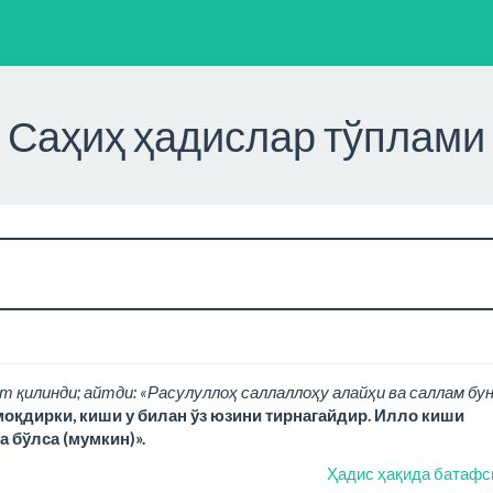
Саҳиҳ ҳадислар тўплами
т қилинди; айтди: «Расулуллоҳ саллаллоҳу алайҳи ва саллам бу
моқдирки, киши у билан ўз юзини тирнагайдир. Илло киши
а бўлса (мумкин)».
Ҳадис ҳақида батафс