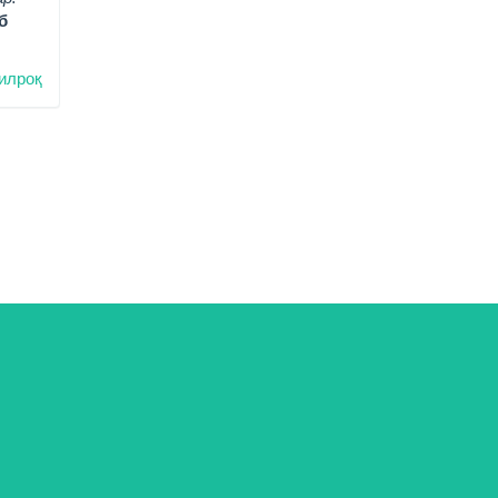
б
илроқ