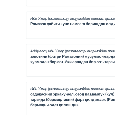
Ибн Умар (розияллоҳу анҳумо)дан ривоят қилин
Рамазон ҳайити куни намозга боришдан олди
Абдуллоҳ ибн Умар (розияллоҳу анҳумо)дан рив
закотини (фитри Рамазонни) мусулмонлардан ҳа
хурмодан бир соъ ёки арпадан бир соъ тарз
Ибн Умар (розияллоҳу анҳумо)дан ривоят қилин
садақасини эркаку-аёл, озод ва мамлук (қул
тарзида (бермоқликни) фарз қилдилар». (Ро
бермоқни одат қилишди».