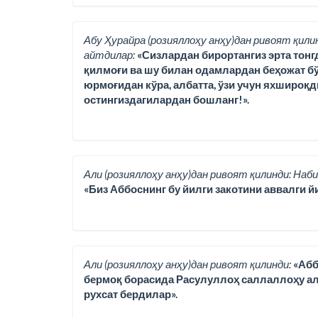
Абу Ҳурайра (розияллоҳу анҳу)дан ривоят қили
айтдилар:
«Сизлардан бирортангиз эрта тонг
қилмоғи ва шу билан одамлардан беҳожат бў
юрмоғидан кўра, албатта, ўзи учун яхшироқд
остингиздагилардан бошланг!».
Али (розияллоҳу анҳу)дан ривоят қилинди: Наби
«Биз Аббоснинг бу йилги закотини аввалги йи
Али (розияллоҳу анҳу)дан ривоят қилинди:
«Абб
бермоқ борасида Расулуллоҳ саллаллоҳу ала
рухсат бердилар».