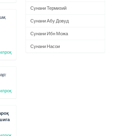
Сунани Термизий
им,
Сунани Абу Довуд
Сунани Ибн Можа
Сунани Насои
илроқ
ар:
илроқ
ароқ
шига
илроқ