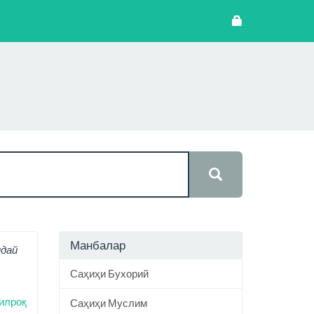
Манбалар
ндай
Саҳиҳи Бухорий
илроқ
Саҳиҳи Муслим