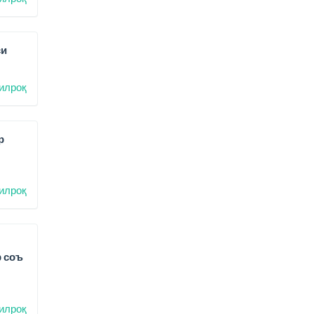
си
илроқ
р
илроқ
р соъ
илроқ