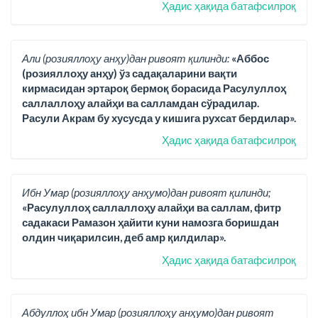
Ҳадис ҳақида батафсилроқ
Али (розияллоҳу анҳу)дан ривоят қилинди:
«Аббос
(розияллоҳу анҳу) ўз садақаларини вақти
кирмасидан эртароқ бермоқ борасида Расулуллоҳ
саллаллоҳу алайҳи ва салламдан сўрадилар.
Расули Акрам бу хусусда у кишига рухсат бердилар».
Ҳадис ҳақида батафсилроқ
Ибн Умар (розияллоҳу анҳумо)дан ривоят қилинди;
«Расулуллоҳ саллаллоҳу алайҳи ва саллам, фитр
садакаси Рамазон ҳайити куни намозга боришдан
олдин чиқарилсин, деб амр қилдилар».
Ҳадис ҳақида батафсилроқ
Абдуллоҳ ибн Умар (розияллоҳу анҳумо)дан ривоят