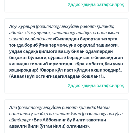
Ҳадис ҳақида батафсилроқ
Абу Ҳурайра (розияллоҳу анҳу)дан ривоят қилинди;
айтди: «Расулуллоҳ саллаллоҳу алайҳи ва салламдан
эшитдим, айтдилар:
«Сизлардан бирортангиз эрта
тонгда бориб ўтин термоғи, уни орқалаб ташимоғи,
ундан садақа қилмоғи ва шу билан одамлардан
беҳожат бўлмоғи, сўраса ё берадиган, ё бермайдиган
кишидан тиланиб юрмоғидан кўра, албатта, ўзи учун
яхшироқдир! Юқори қўл паст қўлдан яхшироқдир!..
(Аввал) қўл остингиздагилардан бошланг!».
Ҳадис ҳақида батафсилроқ
Али (розияллоҳу анҳу)дан ривоят қилинди: Набий
саллаллоҳу алайҳи ва саллам Умар (розияллоҳу анҳу)га
айтдилар:
«Биз Аббоснинг бу йилги закотини
аввалги йили (ўтган йили) олганмиз».