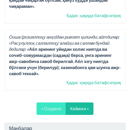
қандай чиқарган бўлсам, ҳануз худди ўшандай
чиқараман».
Ҳадис ҳақида батафсилроқ
Оиша (розияллоҳу анҳо)дан ривоят қилинди; айтдилар:
«Расулуллоҳ саллаллоҳу алайҳи ва саллам бундай
дедилар:
«Аёл эрининг уйидан холис ниятда ва
сочиб-совурмасдан (садақа) берса, унга эрининг
ажр-савобича савоб берилгай. Аёл эзгу ниятда
бўлгани учун (берилур); хазинабонга ҳам шунча ажр-
савоб теккай».
Ҳадис ҳақида батафсилроқ
« Олдинги
Кейинги »
Манбалар