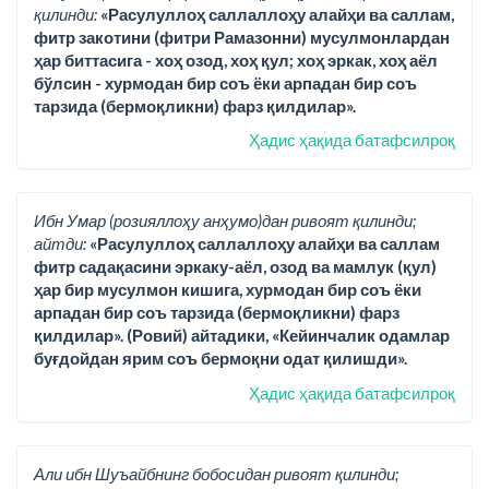
қилинди:
«Расулуллоҳ саллаллоҳу алайҳи ва саллам,
фитр закотини (фитри Рамазонни) мусулмонлардан
ҳар биттасига - хоҳ озод, хоҳ қул; хоҳ эркак, хоҳ аёл
бўлсин - хурмодан бир соъ ёки арпадан бир соъ
тарзида (бермоқликни) фарз қилдилар».
Ҳадис ҳақида батафсилроқ
Ибн Умар (розияллоҳу анҳумо)дан ривоят қилинди;
айтди:
«Расулуллоҳ саллаллоҳу алайҳи ва саллам
фитр садақасини эркаку-аёл, озод ва мамлук (қул)
ҳар бир мусулмон кишига, хурмодан бир соъ ёки
арпадан бир соъ тарзида (бермоқликни) фарз
қилдилар». (Ровий) айтадики, «Кейинчалик одамлар
буғдойдан ярим соъ бермоқни одат қилишди».
Ҳадис ҳақида батафсилроқ
Али ибн Шуъайбнинг бобосидан ривоят қилинди;