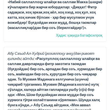
«Набий саллаллоҳу алайҳи ва саллам Макка (шаҳри)
кўчаларига бир жарчи юбордилар: «Диққат! Фитр
садақаси, хоҳ эркак,хоҳ аёл, хоҳ озод, хоҳ қул, хоҳ
катта, хоҳ кичик бўлсин - ҳар бир мусулмон учун
вожибдир! Буғдойдан икки мудд, бошқа таомлар
(масаллиқлар)дан бир соъ (берилгайдир!)».
Ҳадис ҳақида батафсилроқ
Абу Саъид Ал-Худрий (розияллоҳу анҳу)дан ривоят
қилинди; айтди:
«Расулуллоҳ саллаллоҳу алайҳи ва
саллам даврларида фитр закотига таомдан
(буғдойдан) бир соъ, арпадан бир соъ, хурмодан бир
соъ, майиздан бир соъ, қурутдан бир соъ чиқарар
эдик. То Муовия Мадинага келгунича (шунча)
чиқариб турганмиз. Муовия (Мадинага келгач) нутқ
сўзлади, халққа айтган гапларида ушбу (сўз) бор
эди: «Мен, Шом буғдойидан икки мудди бир соъ
хурмога тўғри келаётганини кўряпман». Шунда халқ
бунга кўнди...» Абу Саъид айтдики, «Мен аввал