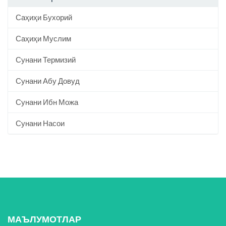
Саҳиҳи Бухорий
Саҳиҳи Муслим
Сунани Термизий
Сунани Абу Довуд
Сунани Ибн Можа
Сунани Насои
МАЪЛУМОТЛАР