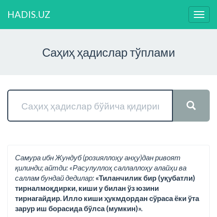
HADIS.UZ
Нави
ўзга
Саҳиҳ ҳадислар тўплами
Самура ибн Жундуб (розияллоҳу анҳу)дан ривоят
қилинди; айтди: «Расулуллоҳ саллаллоҳу алайҳи ва
саллам бундай дедилар:
«Тиланчилик бир (уқубатли)
тирналмоқдирки, киши у билан ўз юзини
тирнагайдир. Илло киши ҳукмдордан сўраса ёки ўта
зарур иш борасида бўлса (мумкин)».