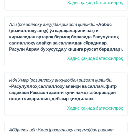
Ҳадис ҳақида батафсилроқ
Али (розияллоҳу анҳу)дан ривоят қилинди:
«Аббос
(розияллоҳу анҳу) ўз садақаларини вақти
кирмасидан эртароқ бермоқ борасида Расулуллоҳ
саллаллоҳу алайҳи ва салламдан сўрадилар.
Расули Акрам бу хусусда у кишига рухсат бердилар».
Ҳадис ҳақида батафсилроқ
Ибн Умар (розияллоҳу анҳумо)дан ривоят қилинди;
«Расулуллоҳ саллаллоҳу алайҳи ва саллам, фитр
садакаси Рамазон ҳайити куни намозга боришдан
олдин чиқарилсин, деб амр қилдилар».
Ҳадис ҳақида батафсилроқ
Абдуллоҳ ибн Умар (розияллоҳу анҳумо)дан ривоят