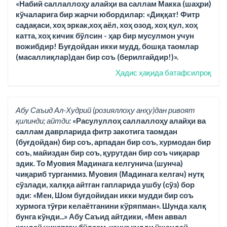
«Набий саллаллоҳу алайҳи ва саллам Макка (шаҳри)
кўчаларига бир жарчи юбордилар: «Диққат! Фитр
садақаси, хоҳ эркак,хоҳ аёл, хоҳ озод, хоҳ қул, хоҳ
катта, хоҳ кичик бўлсин - ҳар бир мусулмон учун
вожибдир! Буғдойдан икки мудд, бошқа таомлар
(масаллиқлар)дан бир соъ (берилгайдир!)».
Ҳадис ҳақида батафсилроқ
Абу Саъид Ал-Худрий (розияллоҳу анҳу)дан ривоят
қилинди; айтди:
«Расулуллоҳ саллаллоҳу алайҳи ва
саллам даврларида фитр закотига таомдан
(буғдойдан) бир соъ, арпадан бир соъ, хурмодан бир
соъ, майиздан бир соъ, қурутдан бир соъ чиқарар
эдик. То Муовия Мадинага келгунича (шунча)
чиқариб турганмиз. Муовия (Мадинага келгач) нутқ
сўзлади, халққа айтган гапларида ушбу (сўз) бор
эди: «Мен, Шом буғдойидан икки мудди бир соъ
хурмога тўғри келаётганини кўряпман». Шунда халқ
бунга кўнди...» Абу Саъид айтдики, «Мен аввал