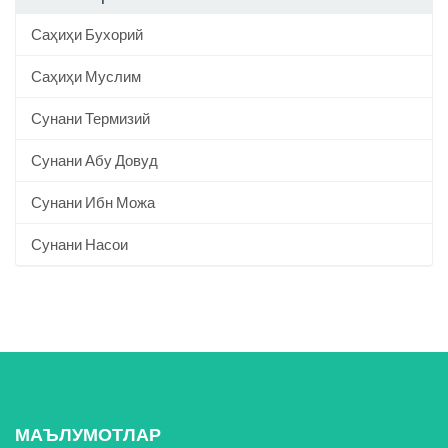
Саҳиҳи Бухорий
Саҳиҳи Муслим
Сунани Термизий
Сунани Абу Довуд
Сунани Ибн Можа
Сунани Насои
МАЪЛУМОТЛАР