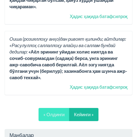
қандай чиқарган бўлсам, ҳануз худди ўшандай
чиқараман».
Ҳадис ҳақида батафсилроқ
Оиша (розияллоҳу анҳо)дан ривоят қилинди; айтдилар:
«Расулуллоҳ саллаллоҳу алайҳи ва саллам бундай
дедилар:
«Аёл эрининг уйидан холис ниятда ва
сочиб-совурмасдан (садақа) берса, унга эрининг
ажр-савобича савоб берилгай. Аёл эзгу ниятда
бўлгани учун (берилур); хазинабонга ҳам шунча ажр-
савоб теккай».
Ҳадис ҳақида батафсилроқ
« Олдинги
Кейинги »
Манбалар