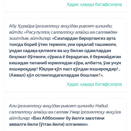
Ҳадис ҳақида батафсилроқ
Абу Ҳурайра (розияллоҳу анҳу)дан ривоят қилинди;
айтди: «Расулуллоҳ саллаллоҳу алайҳи ва салламдан
эшитдим, айтдилар:
«Сизлардан бирортангиз эрта
тонгда бориб ўтин термоғи, уни орқалаб ташимоғи,
ундан садақа қилмоғи ва шу билан одамлардан
беҳожат бўлмоғи, сўраса ё берадиган, ё бермайдиган
кишидан тиланиб юрмоғидан кўра, албатта, ўзи учун
яхшироқдир! Юқори қўл паст қўлдан яхшироқдир!..
(Аввал) қўл остингиздагилардан бошланг!».
Ҳадис ҳақида батафсилроқ
Али (розияллоҳу анҳу)дан ривоят қилинди: Набий
саллаллоҳу алайҳи ва саллам Умар (розияллоҳу анҳу)га
айтдилар:
«Биз Аббоснинг бу йилги закотини
аввалги йили (ўтган йили) олганмиз».