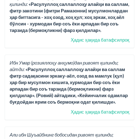
қилинди:
«Расулуллоҳ саллаллоҳу алайҳи ва саллам,
фитр закотини (фитри Рамазонни) мусулмонлардан
ҳар биттасига - хоҳ озод, хоҳ қул; хоҳ эркак, хоҳ аёл
бўлсин - хурмодан бир соъ ёки арпадан бир соъ
тарзида (бермоқликни) фарз қилдилар».
Ҳадис ҳақида батафсилроқ
Ибн Умар (розияллоҳу анҳумо)дан ривоят қилинди;
айтди:
«Расулуллоҳ саллаллоҳу алайҳи ва саллам
фитр садақасини эркаку-аёл, озод ва мамлук (қул)
ҳар бир мусулмон кишига, хурмодан бир соъ ёки
арпадан бир соъ тарзида (бермоқликни) фарз
қилдилар». (Ровий) айтадики, «Кейинчалик одамлар
буғдойдан ярим соъ бермоқни одат қилишди».
Ҳадис ҳақида батафсилроқ
Али ибн Шуъайбнинг бобосидан ривоят қилинди;