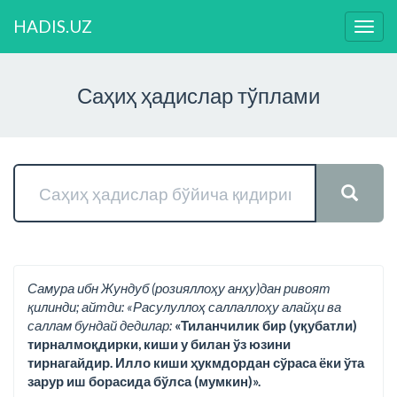
HADIS.UZ
Нави
ўзга
Саҳиҳ ҳадислар тўплами
Самура ибн Жундуб (розияллоҳу анҳу)дан ривоят
қилинди; айтди: «Расулуллоҳ саллаллоҳу алайҳи ва
саллам бундай дедилар:
«Тиланчилик бир (уқубатли)
тирналмоқдирки, киши у билан ўз юзини
тирнагайдир. Илло киши ҳукмдордан сўраса ёки ўта
зарур иш борасида бўлса (мумкин)».