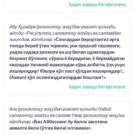
Ҳадис ҳақида батафсилроқ
Абу Ҳурайра (розияллоҳу анҳу)дан ривоят қилинди;
айтди: «Расулуллоҳ саллаллоҳу алайҳи ва салламдан
эшитдим, айтдилар:
«Сизлардан бирортангиз эрта
тонгда бориб ўтин термоғи, уни орқалаб ташимоғи,
ундан садақа қилмоғи ва шу билан одамлардан
беҳожат бўлмоғи, сўраса ё берадиган, ё бермайдиган
кишидан тиланиб юрмоғидан кўра, албатта, ўзи учун
яхшироқдир! Юқори қўл паст қўлдан яхшироқдир!..
(Аввал) қўл остингиздагилардан бошланг!».
Ҳадис ҳақида батафсилроқ
Али (розияллоҳу анҳу)дан ривоят қилинди: Набий
саллаллоҳу алайҳи ва саллам Умар (розияллоҳу анҳу)га
айтдилар:
«Биз Аббоснинг бу йилги закотини
аввалги йили (ўтган йили) олганмиз».