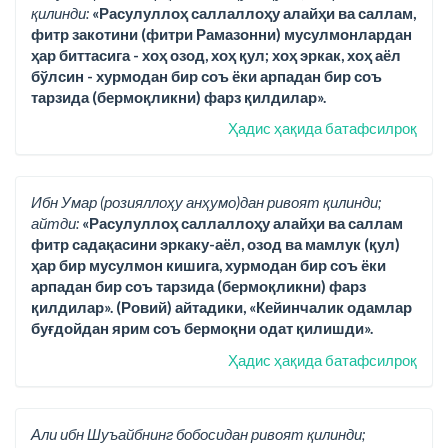
қилинди:
«Расулуллоҳ саллаллоҳу алайҳи ва саллам,
фитр закотини (фитри Рамазонни) мусулмонлардан
ҳар биттасига - хоҳ озод, хоҳ қул; хоҳ эркак, хоҳ аёл
бўлсин - хурмодан бир соъ ёки арпадан бир соъ
тарзида (бермоқликни) фарз қилдилар».
Ҳадис ҳақида батафсилроқ
Ибн Умар (розияллоҳу анҳумо)дан ривоят қилинди;
айтди:
«Расулуллоҳ саллаллоҳу алайҳи ва саллам
фитр садақасини эркаку-аёл, озод ва мамлук (қул)
ҳар бир мусулмон кишига, хурмодан бир соъ ёки
арпадан бир соъ тарзида (бермоқликни) фарз
қилдилар». (Ровий) айтадики, «Кейинчалик одамлар
буғдойдан ярим соъ бермоқни одат қилишди».
Ҳадис ҳақида батафсилроқ
Али ибн Шуъайбнинг бобосидан ривоят қилинди;