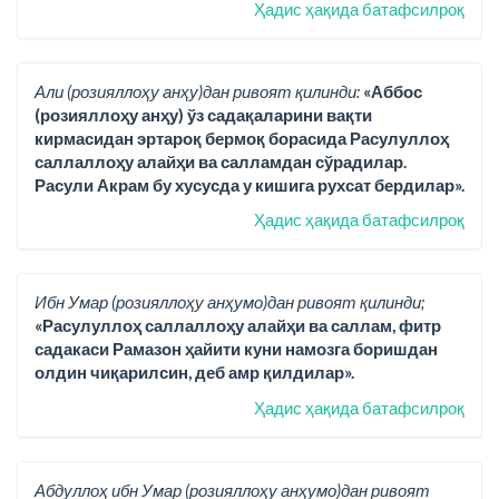
Ҳадис ҳақида батафсилроқ
Али (розияллоҳу анҳу)дан ривоят қилинди:
«Аббос
(розияллоҳу анҳу) ўз садақаларини вақти
кирмасидан эртароқ бермоқ борасида Расулуллоҳ
саллаллоҳу алайҳи ва салламдан сўрадилар.
Расули Акрам бу хусусда у кишига рухсат бердилар».
Ҳадис ҳақида батафсилроқ
Ибн Умар (розияллоҳу анҳумо)дан ривоят қилинди;
«Расулуллоҳ саллаллоҳу алайҳи ва саллам, фитр
садакаси Рамазон ҳайити куни намозга боришдан
олдин чиқарилсин, деб амр қилдилар».
Ҳадис ҳақида батафсилроқ
Абдуллоҳ ибн Умар (розияллоҳу анҳумо)дан ривоят