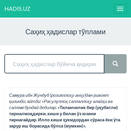
HADIS.UZ
Нави
ўзга
Саҳиҳ ҳадислар тўплами
Самура ибн Жундуб (розияллоҳу анҳу)дан ривоят
қилинди; айтди: «Расулуллоҳ саллаллоҳу алайҳи ва
саллам бундай дедилар:
«Тиланчилик бир (уқубатли)
тирналмоқдирки, киши у билан ўз юзини
тирнагайдир. Илло киши ҳукмдордан сўраса ёки ўта
зарур иш борасида бўлса (мумкин)».