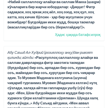
«Набий саллаллоҳу алайҳи ва саллам Макка (шаҳри)
кўчаларига бир жарчи юбордилар: «Диққат! Фитр
садақаси, хоҳ эркак,хоҳ аёл, хоҳ озод, хоҳ қул, хоҳ
катта, хоҳ кичик бўлсин - ҳар бир мусулмон учун
вожибдир! Буғдойдан икки мудд, бошқа таомлар
(масаллиқлар)дан бир соъ (берилгайдир!)».
Ҳадис ҳақида батафсилроқ
Абу Саъид Ал-Худрий (розияллоҳу анҳу)дан ривоят
қилинди; айтди:
«Расулуллоҳ саллаллоҳу алайҳи ва
саллам даврларида фитр закотига таомдан
(буғдойдан) бир соъ, арпадан бир соъ, хурмодан бир
соъ, майиздан бир соъ, қурутдан бир соъ чиқарар
эдик. То Муовия Мадинага келгунича (шунча)
чиқариб турганмиз. Муовия (Мадинага келгач) нутқ
сўзлади, халққа айтган гапларида ушбу (сўз) бор
эди: «Мен, Шом буғдойидан икки мудди бир соъ
хурмога тўғри келаётганини кўряпман». Шунда халқ
бунга кўнди...» Абу Саъид айтдики, «Мен аввал