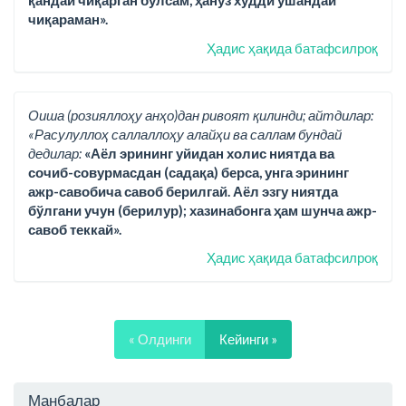
қандай чиқарган бўлсам, ҳануз худди ўшандай
чиқараман».
Ҳадис ҳақида батафсилроқ
Оиша (розияллоҳу анҳо)дан ривоят қилинди; айтдилар:
«Расулуллоҳ саллаллоҳу алайҳи ва саллам бундай
дедилар:
«Аёл эрининг уйидан холис ниятда ва
сочиб-совурмасдан (садақа) берса, унга эрининг
ажр-савобича савоб берилгай. Аёл эзгу ниятда
бўлгани учун (берилур); хазинабонга ҳам шунча ажр-
савоб теккай».
Ҳадис ҳақида батафсилроқ
« Олдинги
Кейинги »
Манбалар