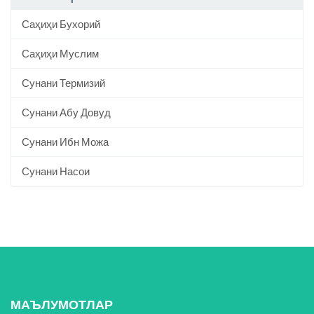
Саҳиҳи Бухорий
Саҳиҳи Муслим
Сунани Термизий
Сунани Абу Довуд
Сунани Ибн Можа
Сунани Насои
МАЪЛУМОТЛАР