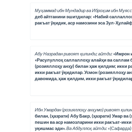
Муҳаммад ибн Мундадир ва Иброҳим ибн Муясс
деб айтганини эшитдилар: «Набий саллалло
ракъат ўқидик, аср намозини эса Зул-Ҳулайф
Абу Назрадан ривоят қилинди; айтди:
«Имрон и
«Расулуллоҳ саллаллоҳу алайҳи ва саллам би
(розияллоҳу анҳу) билан ҳаж қилдим; икки р
икки ракъат ўқидилар. Усмон (розияллоҳу ан
давомида, ҳаж қилдим, икки ракъат ўқидилар
Ибн Умардан (розияллоҳу анҳумо) ривоят қилин
билан, (ҳазрати) Абу Бакр, (ҳазрати) Умар ва
пешин ва аср намозларини икки ракъат-икки 
уқишмас эди».
Ва Абдуллоҳ айтди:
«(Сафарда) 