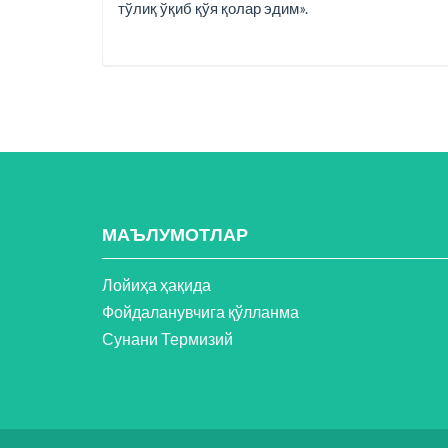
тўлиқ ўқиб қўя қолар эдим».
МАЪЛУМОТЛАР
Лойиҳа ҳақида
Фойдаланувчига қўлланма
Сунани Термизий