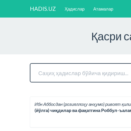
HADIS.UZ
Ҳадислар
Атамалар
Қасри с
Ибн Аббосдан (розияллоҳу анҳумо) ривоят қили
(йўлга) чиқдилар ва фақатгина Роббул-ъала