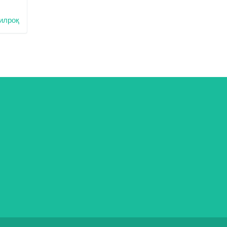
илроқ