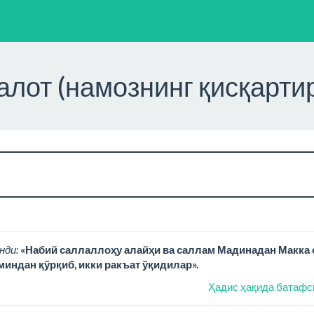
алот (намознинг қисқарт
нди:
«Набий саллаллоҳу алайҳи ва саллам Мадинадан Макка 
миндан қўрқиб, икки ракъат ўқидилар».
Ҳадис ҳақида батафс