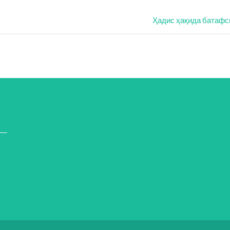
Ҳадис ҳақида батафс