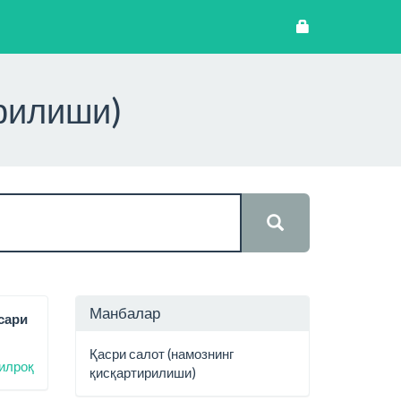
ирилиши)
Манбалар
сари
Қасри салот (намознинг
илроқ
қисқартирилиши)