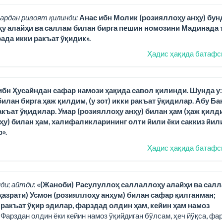
ардан ривоят қилинди:
Анас ибн Молик (розияллоҳу анҳу) бун
ҳу алайҳи ва саллам билан бирга пешин номозини Мадинада 
ада икки ракъат ўқидик».
Ҳадис ҳақида батафс
бн Ҳусайндан сафар намози ҳақида савол қилинди. Шунда у:
лан бирга ҳаж қилдим, (у зот) икки ракъат ўқидилар. Абу Ба
акъат ўқидилар. Умар (розияллоҳу анҳу) билан ҳам (ҳаж қилди
ҳу) билан ҳам, халифаликларининг олти йили ёки саккиз йил
».
Ҳадис ҳақида батафс
ди; айтди:
«(Жаноби) Расулуллоҳ саллаллоҳу алайҳи ва сал
 (ҳазрати) Усмон (розияллоҳу анҳум) билан сафар қилганман;
ракъат ўқир эдилар, фарздад олдин ҳам, кейин ҳам намоз
Фарздан олдин ёки кейин намоз ўқийдиган бўлсам, ҳеч йўқса, фа