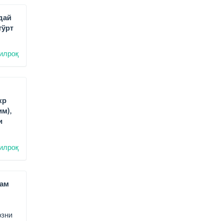
дай
тўрт
илроқ
кр
м),
и
илроқ
лам
рзни