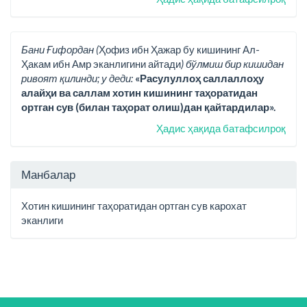
Бани Ғифордан (
Ҳофиз ибн Ҳажар бу кишининг Ал-
Ҳакам ибн Амр эканлигини айтади
) бўлмиш бир кишидан
ривоят қилинди; у деди:
«Расулуллоҳ саллаллоҳу
алайҳи ва саллам хотин кишининг таҳоратидан
ортган сув (билан таҳорат олиш)дан қайтардилар».
Ҳадис ҳақида батафсилроқ
Манбалар
Хотин кишининг таҳоратидан ортган сув карохат
эканлиги