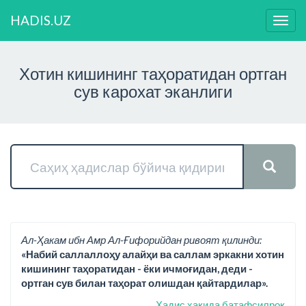
HADIS.UZ
Нави
ўзга
Хотин кишининг таҳоратидан ортган
сув карохат эканлиги
Ал-Ҳакам ибн Амр Ал-Ғифорийдан ривоят қилинди:
«Набий саллаллоҳу алайҳи ва саллам эркакни хотин
кишининг таҳоратидан - ёки ичмоғидан, деди -
ортган сув билан таҳорат олишдан қайтардилар».
Ҳадис ҳақида батафсилроқ