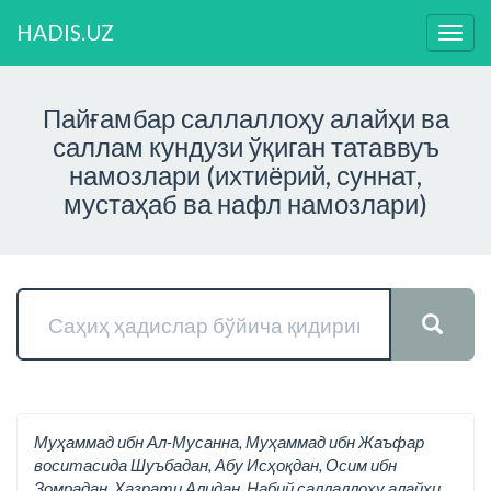
HADIS.UZ
Нави
ўзга
Пайғамбар саллаллоҳу алайҳи ва
саллам кундузи ўқиган татаввуъ
намозлари (ихтиёрий, суннат,
мустаҳаб ва нафл намозлари)
Муҳаммад ибн Ал-Мусанна, Муҳаммад ибн Жаъфар
воситасида Шуъбадан, Абу Исҳоқдан, Осим ибн
Зомрадан, Ҳазрати Алидан, Набий саллаллоҳу алайҳи