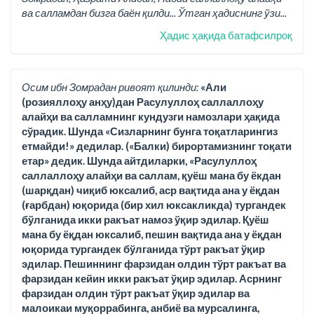
ва салламдан бизга баён қилди... Ўтган ҳадиснинг ўзи...
Ҳадис ҳақида батафсилроқ
Осим ибн Зомрадан ривоят қилинди:
«Али
(розияллоҳу анҳу)дан Расулуллоҳ саллаллоҳу
алайҳи ва салламнинг кундузги намозлари ҳақида
сўрадик. Шунда «Сизларнинг бунга тоқатларингиз
етмайди!» дедилар. («Балки) бирортамизнинг тоқати
етар» дедик. Шунда айтдиларки, «Расулуллоҳ
саллаллоҳу алайҳи ва саллам, қуёш мана бу ёкдан
(шарқдан) чиқиб юксалиб, аср вақтида ана у ёқдан
(ғарбдан) юқорида (бир хил юксакликда) тургандек
бўлганида икки ракъат намоз ўқир эдилар. Қуёш
мана бу ёқдан юксалиб, пешин вақтида ана у ёқдан
юқорида тургандек бўлганида тўрт ракъат ўқир
эдилар. Пешиннинг фарзидан олдин тўрт ракъат ва
фарзидан кейин икки ракъат ўқир эдилар. Асрнинг
фарзидан олдин тўрт ракъат ўқир эдилар ва
малоикаи муқоррабинга, анбиё ва мурсалинга,