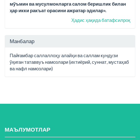
мўъмин ва мусулмонларга салом беришлик билан
ҳар икки ракъат орасини ажратар эдилар».
Ҳадис ҳақида батафсилроқ
Манбалар
Пайғамбар саллаллоҳу алайҳи ва саллам кундузи
ўқиган татаввуъ намозлари (ихтиёрий, суннат, мустаҳаб
ва нафл намозлари)
МАЪЛУМОТЛАР