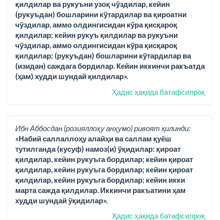
қилдилар ва рукуъни узоқ чўздилар, кейин
(рукуъдан) бошларини кўтардилар ва қироатни
чўздилар, аммо олдингисидан кўра қисқароқ
қилдилар; кейин рукуъ қилдилар ва рукуъни
чўздилар, аммо олдингисидан кўра қисқароқ
қилдилар; (рукуъдан) бошларини кўтардилар ва
(изидан) саждага бордилар. Кейин иккинчи ракъатда
(ҳам) худди шундай қилдилар».
Ҳадис ҳақида батафсилроқ
Ибн Аббосдан (розияллоҳу анҳумо) ривоят қилинди:
«Набий саллаллоҳу алайҳи ва саллам қуёш
тутилганда (кусуф) намоз(и) ўқидилар: қироат
қилдилар, кейин рукуъга бордилар; кейин қироат
қилдилар, кейин рукуъга бордилар; кейин қироат
қилдилар, кейин рукуъга бордилар; кейин икки
марта сажда қилдилар. Иккинчи ракъатини ҳам
худди шундай ўқидилар».
Ҳадис ҳақида батафсилроқ