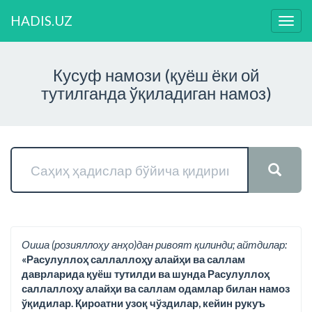
HADIS.UZ
Нави
ўзга
Кусуф намози (қуёш ёки ой
тутилганда ўқиладиган намоз)
Оиша (розияллоҳу анҳо)дан ривоят қилинди; айтдилар:
«Расулуллоҳ саллаллоҳу алайҳи ва саллам
даврларида қуёш тутилди ва шунда Расулуллоҳ
саллаллоҳу алайҳи ва саллам одамлар билан намоз
ўқидилар. Қироатни узоқ чўздилар, кейин рукуъ