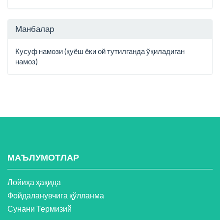
Манбалар
Кусуф намози (қуёш ёки ой тутилганда ўқиладиган
намоз)
МАЪЛУМОТЛАР
Лойиҳа ҳақида
Фойдаланувчига қўлланма
Сунани Термизий