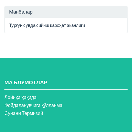
Манбалар
Турғун сувда сийиш кароҳат эканлиги
МАЪЛУМОТЛАР
Лойиҳа ҳақида
Фойдаланувчига қўлланма
Сунани Термизий