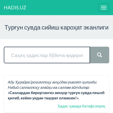
HADIS.UZ
Нави
ўзга
Турғун сувда сийиш кароҳат эканлиги
Абу Ҳурайра (розияллоҳу анҳу)дан ривоят қилинди;
Набий саллаллоҳу алайҳи ва саллам айтдилар:
«Сизлардан бирортангиз зинҳор турғун сувда пешоб
қилиб, кейин ундан таҳорат олмасин!».
Ҳадис ҳақида батафсилроқ