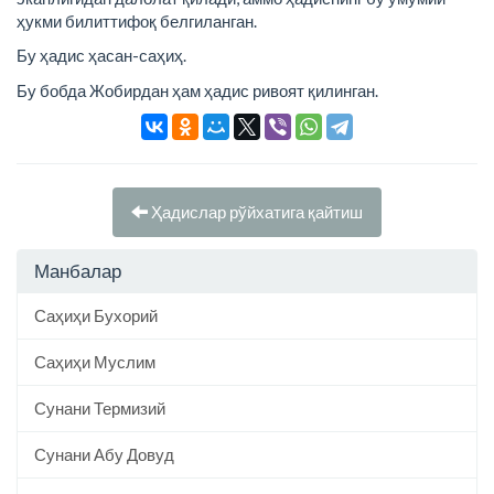
ҳукми билиттифоқ белгиланган.
Бу ҳадис ҳасан-саҳиҳ.
Бу бобда Жобирдан ҳам ҳадис ривоят қилинган.
Ҳадислар рўйхатига қайтиш
Манбалар
Саҳиҳи Бухорий
Саҳиҳи Муслим
Сунани Термизий
Сунани Абу Довуд