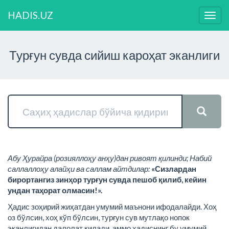
HADIS.UZ
Нави
ўзга
Турғун сувда сийиш кароҳат эканлиги
Абу Ҳурайра (розияллоҳу анҳу)дан ривоят қилинди; Набий
саллаллоҳу алайҳи ва саллам айтдилар:
«Сизлардан
бирортангиз зинҳор турғун сувда пешоб қилиб, кейин
ундан таҳорат олмасин!».
Ҳадис зоҳирий жиҳатдан умумий маънони ифодалайди. Хоҳ
оз бўлсин, хоҳ кўп бўлсин, турғун сув мутлақо нопок
эканлигидан далолат қилади, аммо ҳадиснинг бу умумий