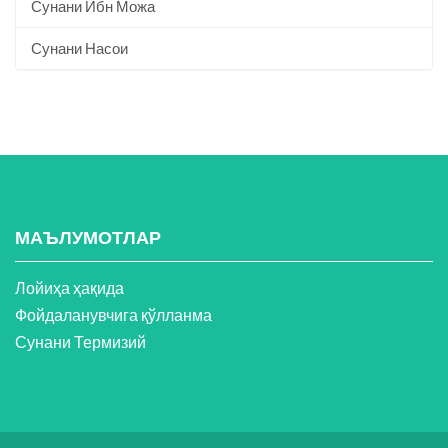
Сунани Ибн Можа
Сунани Насои
МАЪЛУМОТЛАР
Лойиҳа ҳақида
Фойдаланувчига қўлланма
Сунани Термизий