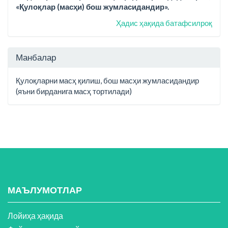
«Қулоқлар (масҳи) бош жумласидандир».
Ҳадис ҳақида батафсилроқ
Манбалар
Қулоқларни масҳ қилиш, бош масҳи жумласидандир
(яъни бирданига масҳ тортилади)
МАЪЛУМОТЛАР
Лойиҳа ҳақида