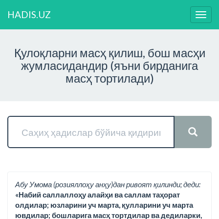
HADIS.UZ
Нави
ўзга
Қулоқларни масҳ қилиш, бош масҳи
жумласидандир (яъни бирданига
масҳ тортилади)
Абу Умома (розияллоҳу анҳу)дан ривоят қилинди; деди:
«Набий саллаллоҳу алайҳи ва саллам таҳорат
олдилар; юзларини уч марта, қулларини уч марта
ювдилар; бошларига масҳ тортдилар ва дедиларки,