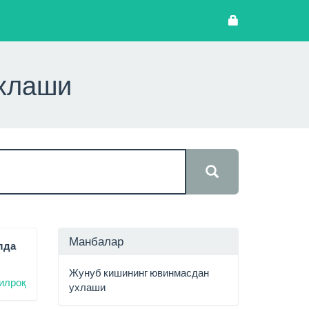
ухлаши
Манбалар
лда
Жунуб кишининг ювинмасдан
илроқ
ухлаши