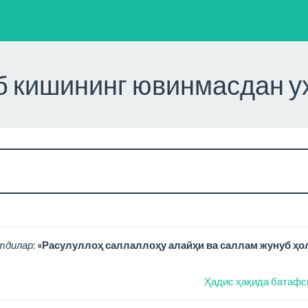
 кишининг ювинмасдан 
тдилар:
«Расулуллоҳ саллаллоҳу алайҳи ва саллам жунуб ҳо
Ҳадис ҳақида батафс