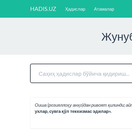
HADIS.UZ
Ҳадислар
Атамалар
Жунуб
Оиша (розияллоҳу анҳо)дан ривоят қилинди; ай
ухлар, сувга қўл теккизмас эдилар».