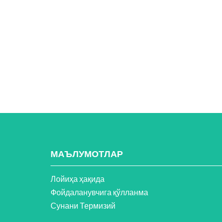
МАЪЛУМОТЛАР
Лойиҳа ҳақида
Фойдаланувчига қўлланма
Сунани Термизий