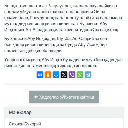
Бошқа томондан эса «Расулуллоҳ саллаллоҳу алайҳи ва
саллам уйқудан олдин таҳорат олганлар»ини Оиша
(онамиз)дан, Расулуллоҳ саллаллоҳу алайҳи ва салламдан
мутааддид кишилар ривоят қилишган. Бу ривоят Абу
Исҳоқнинг Ал-Асваддан қилган ривоятидан кўра саҳиҳроқ.
Бу ҳадисни Абу Исҳоқдан, Шуъба, Ас-Саврий ва яна
бошқалар ривоят қилишади ва бунда Абу Исҳоқ бир
янглишган, деб ҳисоблашади.
Уларнинг фикрича, Абу Исҳоқ бу ҳадисни узун бир ҳадисдан
ривоят қилган, аммо қисқартирганда янглишган.
Ҳадислар рўйхатига қайтиш
Манбалар
Саҳиҳи Бухорий