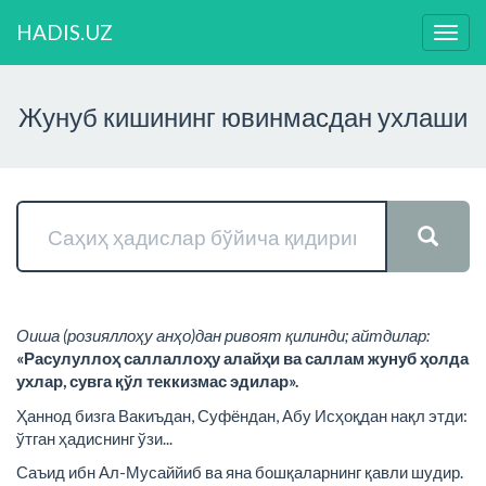
HADIS.UZ
Нави
ўзга
Жунуб кишининг ювинмасдан ухлаши
Оиша (розияллоҳу анҳо)дан ривоят қилинди; айтдилар:
«Расулуллоҳ саллаллоҳу алайҳи ва саллам жунуб ҳолда
ухлар, сувга қўл теккизмас эдилар».
Ҳаннод бизга Вакиъдан, Суфёндан, Абу Исҳоқдан нақл этди:
ўтган ҳадиснинг ўзи...
Саъид ибн Ал-Мусаййиб ва яна бошқаларнинг қавли шудир.