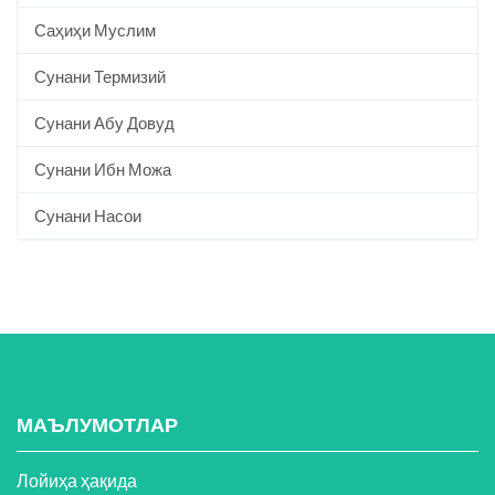
Саҳиҳи Муслим
Сунани Термизий
Сунани Абу Довуд
Сунани Ибн Можа
Сунани Насои
МАЪЛУМОТЛАР
Лойиҳа ҳақида