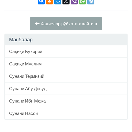
Ҳадислар рўйхатига қайтиш
Манбалар
Саҳиҳи Бухорий
Саҳиҳи Муслим
Сунани Термизий
Сунани Абу Довуд
Сунани Ибн Можа
Сунани Насои