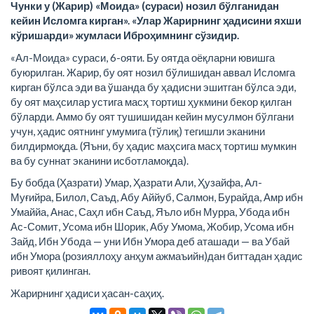
Чунки у (Жарир) «Моида» (сураси) нозил бўлганидан
кейин Исломга кирган». «Улар Жарирнинг ҳадисини яхши
кўришарди» жумласи Иброҳимнинг сўзидир.
«Ал-Моида» сураси, 6-ояти. Бу оятда оёқларни ювишга
буюрилган. Жарир, бу оят нозил бўлишидан аввал Исломга
кирган бўлса эди ва ўшанда бу ҳадисни эшитган бўлса эди,
бу оят маҳсилар устига масҳ тортиш ҳукмини бекор қилган
бўларди. Аммо бу оят тушишидан кейин мусулмон бўлгани
учун, ҳадис оятнинг умумига (тўлиқ) тегишли эканини
билдирмоқда. (Яъни, бу ҳадис маҳсига масҳ тортиш мумкин
ва бу суннат эканини исботламоқда).
Бу бобда (Ҳазрати) Умар, Ҳазрати Али, Ҳузайфа, Ал-
Муғийра, Билол, Саъд, Абу Аййуб, Салмон, Бурайда, Амр ибн
Умаййа, Анас, Саҳл ибн Саъд, Яъло ибн Мурра, Убода ибн
Ас-Сомит, Усома ибн Шорик, Абу Умома, Жобир, Усома ибн
Зайд, Ибн Убода — уни Ибн Умора деб аташади — ва Убай
ибн Умора (розияллоҳу анҳум ажмаъийн)дан биттадан ҳадис
ривоят қилинган.
Жарирнинг ҳадиси ҳасан-саҳиҳ.