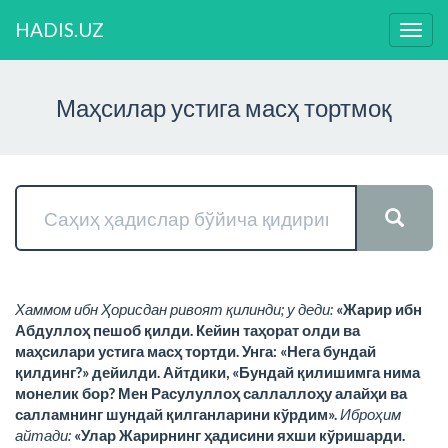
HADIS.UZ
Нави
ўзга
Маҳсилар устига масҳ тортмоқ
Хаммом ибн Ҳорисдан ривоят қилинди; у деди:
«Жарир ибн
Абдуллоҳ пешоб қилди. Кейин таҳорат олди ва
маҳсилари устига масҳ тортди. Унга: «Нега бундай
қилдинг?» дейилди. Айтдики, «Бундай қилишимга нима
монелик бор? Мен Расулуллоҳ саллаллоҳу алайҳи ва
салламнинг шундай қилганларини кўрдим».
Иброҳим
айтади:
«Улар Жарирнинг ҳадисини яхши кўришарди.