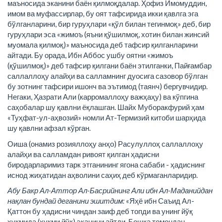
маъносида эканини баён қилмоқдалар. Ҳофиз Имомуддин,
имом ва муфассирлар, бу оят тафсирида икки қавлга эга
бўлганларини, бир гуруҳлари «қўл билан тегинмоқ» деб, бир
гуруҳлари эса «жимоъ (яъни қўшилмоқ, хотин билан жинсий
муомала қилмоқ)» маъносида деб тафсир қилганларини
айтади. Бу орада, Ибн Аббос ушбу оятни «жимоъ
(қўшилмоқ)» деб тафсир қилгани баён этилганки, Пайғамбар
саллаллоҳу алайҳи ва салламнинг дуосига сазовор бўлган
бу зотнинг тафсири ишонч ва эътимод (таянч) бергувчидир.
Негаки, Ҳазрати Али (карромаллоҳу важҳаҳу) ва кўпгина
саҳобалар шу қавлни ёқлашган. Шайх Муборакфурий ҳам
«Туҳфат-ул-аҳвозий» номли Ат-Термизий китоби шарҳида
шу қавлни афзал кўрган.
Оиша (онамиз розияллоҳу анҳо) Расулуллоҳ саллаллоҳу
алайҳи ва салламдан ривоят қилган ҳадисни
биродарларимиз тарк этганининг ягона сабаби - ҳадиснинг
иснод жиҳатидан аҳволини саҳиҳ деб кўрмаганларидир.
Абу Бакр Ал-Аттор Ал-Басрийнинг Али ибн Ал-Маданийдан
нақлан бундай деганини эшитдим:
«Яҳё ибн Саъид Ал-
Қаттон бу ҳадисни чиндан заиф деб топди ва унинг йўқ
ҳукмида (ҳукми йўқ) эканини айтди. Бошқа томондан,