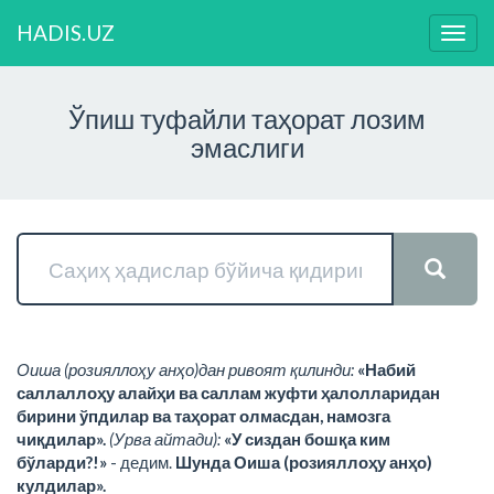
HADIS.UZ
Нави
ўзга
Ўпиш туфайли таҳорат лозим
эмаслиги
Оиша (розияллоҳу анҳо)дан ривоят қилинди:
«Набий
саллаллоҳу алайҳи ва саллам жуфти ҳалолларидан
бирини ўпдилар ва таҳорат олмасдан, намозга
чиқдилар».
(Урва айтади):
«У сиздан бошқа ким
бўларди?!»
- дедим.
Шунда Оиша (розияллоҳу анҳо)
кулдилар».