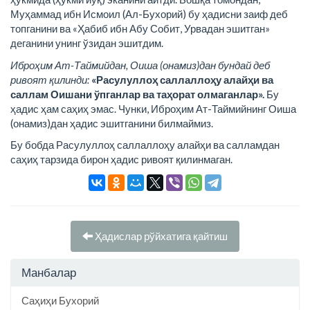
Муҳаммад ибн Исмоил (Ал-Бухорий) бу ҳадисни заиф деб
топганини ва «Ҳабиб ибн Абу Собит, Урвадан эшитган»
деганини унинг ўзидан эшитдим.
Иброҳим Ат-Таймийдан, Оиша (онамиз)дан бундай деб
ривоят қилинди:
«Расулуллоҳ саллаллоҳу алайҳи ва
саллам Оишани ўпганлар ва таҳорат олмаганлар».
Бу
ҳадис ҳам саҳиҳ эмас. Чунки, Иброҳим Ат-Таймийнинг Оиша
(онамиз)дан ҳадис эшитганини билмаймиз.
Бу бобда Расулуллоҳ саллаллоҳу алайҳи ва салламдан
саҳиҳ тарзида бирон ҳадис ривоят қилинмаган.
Ҳадислар рўйхатига қайтиш
Манбалар
Саҳиҳи Бухорий