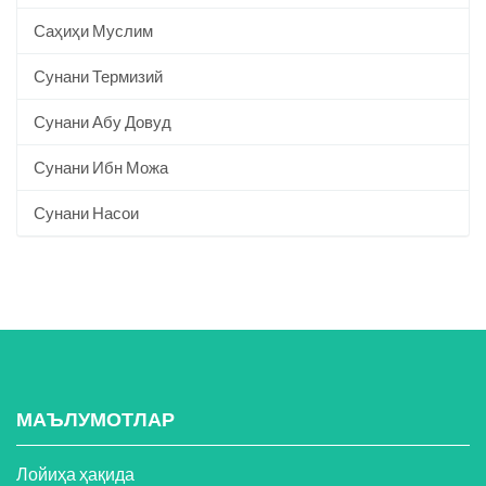
Саҳиҳи Муслим
Сунани Термизий
Сунани Абу Довуд
Сунани Ибн Можа
Сунани Насои
МАЪЛУМОТЛАР
Лойиҳа ҳақида