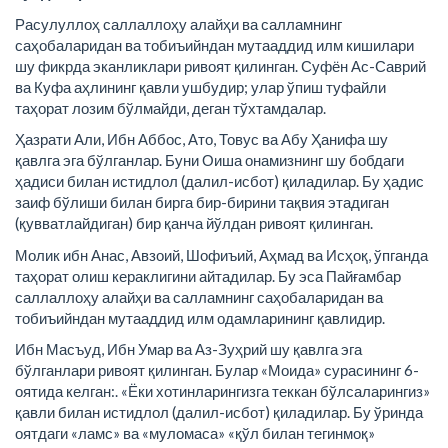
Расулуллоҳ саллаллоҳу алайҳи ва салламнинг
саҳобаларидан ва тобиъийндан мутааддид илм кишилари
шу фикрда эканликлари ривоят қилинган. Суфён Ас-Саврий
ва Куфа аҳлининг қавли ушбудир; улар ўпиш туфайли
таҳорат лозим бўлмайди, деган тўхтамдалар.
Ҳазрати Али, Ибн Аббос, Ато, Товус ва Абу Ҳанифа шу
қавлга эга бўлганлар. Буни Оиша онамизнинг шу бобдаги
ҳадиси билан истидлол (далил-исбот) қиладилар. Бу ҳадис
заиф бўлиши билан бирга бир-бирини тақвия этадиган
(қувватлайдиган) бир қанча йўлдан ривоят қилинган.
Молик ибн Анас, Авзоий, Шофиъий, Аҳмад ва Исҳоқ, ўпганда
таҳорат олиш кераклигини айтадилар. Бу эса Пайғамбар
саллаллоҳу алайҳи ва салламнинг саҳобаларидан ва
тобиъийндан мутааддид илм одамларининг қавлидир.
Ибн Масъуд, Ибн Умар ва Аз-Зуҳрий шу қавлга эга
бўлганлари ривоят қилинган. Булар «Моида» сурасининг 6-
оятида келган:. «Ёки хотинларингизга теккан бўлсаларингиз»
қавли билан истидлол (далил-исбот) қиладилар. Бу ўринда
оятдаги «ламс» ва «муломаса» «қўл билан тегинмоқ»