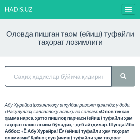
HADIS.UZ
Нави
ўзга
Оловда пишган таом (ейиш) туфайли
таҳорат лозимлиги
Абу Ҳурайра (розияллоҳу анҳу)дан ривоят қилинди: у деди:
«Расулуллоҳ саллаллоҳу алайҳи ва саллам:
«Олов теккан
ҳамма нарса, ҳатто пишлоқ парчаси (ейиш) туфайли ҳам
таҳорат олиш лозим бўлади», - деб айтдилар. Шунда Ибн
Аббос: «Ё Абу Ҳурайра! Ёғ (ейиш) туфайли ҳам таҳорат
оламизми? Қайноқ сув (ичиш) туфайли ҳам таҳорат