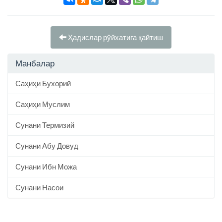
Ҳадислар рўйхатига қайтиш
Манбалар
Саҳиҳи Бухорий
Саҳиҳи Муслим
Сунани Термизий
Сунани Абу Довуд
Сунани Ибн Можа
Сунани Насои