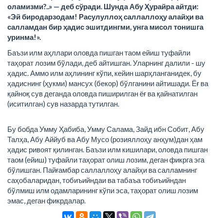
оламизми?..» — деб сўради. Шунда Абу Ҳурайра айтди:
«Эй биродарзодам! Расулуллоҳ саллаллоҳу алайҳи ва
салламдан бир ҳадис эшитдингми, унга мисол тонишга
уринма!».
Баъзи илм аҳллари оловда пишган таом ейиш туфайли
таҳорат лозим бўлади, деб айтишган. Уларнинг далили - шу
ҳадис. Аммо илм аҳлининг кўпи, кейин шарҳланганидек, бу
ҳадиснинг (ҳукми) мансух (бекор) бўлганини айтишади. Ёғ ва
қайноқ сув деганда оловда пиширилган ёғ ва қайнатилган
(иситилган) сув назарда тутилган.
Бу бобда Умму Ҳабиба, Умму Салама, Зайд ибн Собит, Абу
Талҳа, Абу Аййуб ва Абу Мусо (розияллоҳу анҳум)дан ҳам
ҳадис ривоят қилинган. Баъзи илм кишилари, оловда пишган
таом (ейиш) туфайли таҳорат олиш лозим, деган фикрга эга
бўлишган. Пайғамбар саллаллоҳу алайҳи ва салламнинг
саҳобаларидан, тобиъийндаи ва табаъа тобиъийндан
бўлмиш илм одамларининг кўпи эса, таҳорат олиш лозим
эмас, деган фикрдалар.