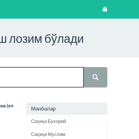
иш лозим бўлади
на (ел
Манбалар
Саҳиҳи Бухорий
Саҳиҳи Муслим