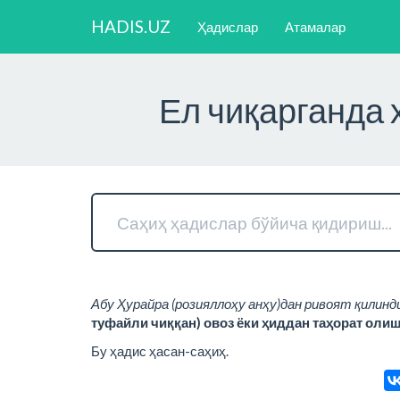
HADIS.UZ
Ҳадислар
Атамалар
Ел чиқарганда 
Абу Ҳурайра (розияллоҳу анҳу)дан ривоят қилинд
туфайли чиққан) овоз ёки ҳиддан таҳорат олиш
Бу ҳадис ҳасан-саҳиҳ.