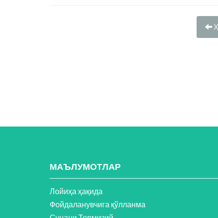
Ҳ
МАЪЛУМОТЛАР
Лойиҳа ҳақида
Фойдаланувчига қўлланма
Сунани Термизий