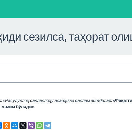
ҳиди сезилса, таҳорат ол
и: «Расулуллоҳ саллаллоҳу алайҳи ва саллам айтдилар:
«Фақатги
 лозим бўлади».