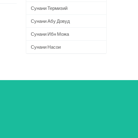
Сунани Термизий
Сунани Абу Довуд
Сунани Ибн Можа
Сунани Насои