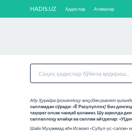
HADIS.UZ
Ҳадислар
Атамалар
Абу Ҳурайра (розияллоҳу анҳу)дан ривоят қилинди;
салламдан сўради: «Ё Расулуллоҳ! Биз денгизд
таҳорат олсак чанқаб қоламиз. Шу аҳволда де
саллаллоҳу алайҳи ва саллам айтдилар: «У(ден
Шайх Муҳаммад ибн Исмоил «Субул-ус-салом» кнт