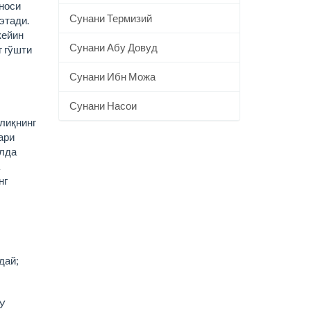
ъноси
Сунани Термизий
этади.
кейин
Сунани Абу Довуд
г гўшти
Сунани Ибн Можа
Сунани Насои
лиқнинг
ари
влда
нг
дай;
«У