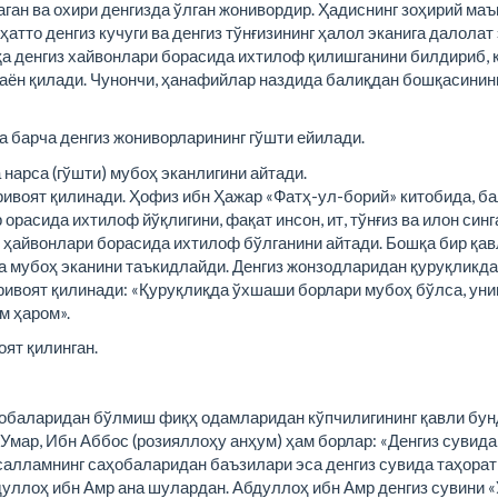
аган ва охири денгизда ўлган жонивордир. Ҳадиснинг зоҳирий ма
ҳатто денгиз кучуги ва денгиз тўнғизининг ҳалол эканига далолат 
 денгиз хайвонлари борасида ихтилоф қилишганини билдириб, 
аён қилади. Чунончи, ҳанафийлар наздида балиқдан бошқасинин
 барча денгиз жониворларининг гўшти ейилади.
нарса (гўшти) мубоҳ эканлигини айтади.
ивоят қилинади. Ҳофиз ибн Ҳажар «Фатҳ-ул-борий» китобида, ба
орасида ихтилоф йўқлигини, фақат инсон, ит, тўнғиз ва илон синг
 ҳайвонлари борасида ихтилоф бўлганини айтади. Бошқа бир қа
а мубоҳ эканини таъкидлайди. Денгиз жонзодларидан қуруқликда
ивоят қилинади: «Қуруқлиқда ўхшаши борлари мубоҳ бўлса, уни
м ҳаром».
ят қилинган.
обаларидан бўлмиш фиқҳ одамларидан кўпчилигининг қавли бун
Умар, Ибн Аббос (розияллоҳу анҳум) ҳам борлар: «Денгиз сувида
салламнинг саҳобаларидан баъзилари эса денгиз сувида таҳорат
уллоҳ ибн Амр ана шулардан. Абдуллоҳ ибн Амр денгиз сувини 