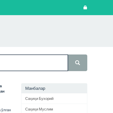
а
Манбалар
дан
Саҳиҳи Бухорий
Саҳиҳи Муслим
 ўлган