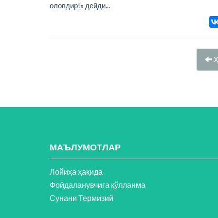
оловдир!» дейди...
Ҳ
МАЪЛУМОТЛАР
Лойиҳа ҳақида
Фойдаланувчига қўлланма
Сунани Термизий