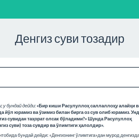
Денгиз суви тозадир
 у бундай дейди:
«Бир киши Расулуллоҳ саллаллоҳу алайҳи в
а йўл юрамиз ва ўзимиз билан бирга оз сув олиб юрамиз. Ун
нгиз сувидан таҳорат олсак бўладими?» Шунда Расулуллоҳ
гиз суви) тоза сувдир ва ўлимтиги ҳалолдир».
обида бундай дейди: «Денгизнинг ўлимтига»дан мурод денгизда