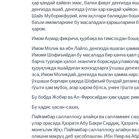
ҳар қандай ҳайвон эмас, балки фақат денгизда яш
денгизда яшаб, денгизда ўлган ҳар кандай ҳайвон, 
Шайх Муборакфурий, илм аҳллари балиқдан бошқа
баъзи имомларнинг бу масаладаги қарашларини б
ҳаром.
Имом Аҳмад фикрича, қурбақа ва тимсохдан бошқа
Имом Молик ва ибн Лайло, денгизда яшаган ҳамма 
Имоми Шофиъийдан бу масалада бир қанча қавл р
барча турлари ҳалол эканлиги борасида уламолар 
қуруқликда яшайдиган жонзодларга ўхшаш денгиз
эса, Имом Моликдай, денгизда яшаган ҳамма нарс
ўхшаши борлари ҳақида Шофиъий бундай дегани р
гўшти ҳам мубоҳ, агар ҳаром бўлса, унинг гўшти ҳа
Бу бобда Жобир ва Ал-Фиросийдан ҳам ҳадис риво
Бу ҳадис ҳасан-саҳиҳ.
Пайғамбар саллаллоҳу алайҳи ва салламнинг саҳ
улар орасида Ҳазрати Абу Бакри Сиддиқ, Ҳазрати 
монеълик йўқ». Пайғамбар саллаллоҳу алайҳи ва 
олишни макруҳ деб ҳисоблашган. Ибн Умар ва Абд