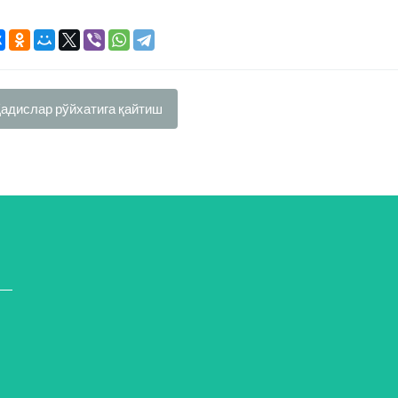
адислар рўйхатига қайтиш