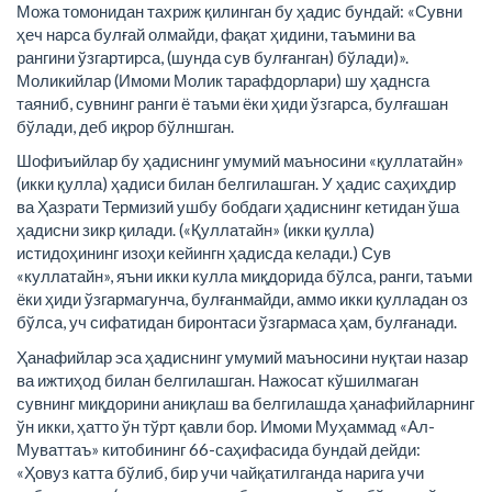
Можа томонидан тахриж қилинган бу ҳадис бундай: «Сувни
ҳеч нарса булғай олмайди, фақат ҳидини, таъмини ва
рангини ўзгартирса, (шунда сув булғанган) бўлади)».
Моликийлар (Имоми Молик тарафдорлари) шу ҳаднсга
таяниб, сувнинг ранги ё таъми ёки ҳиди ўзгарса, булғашан
бўлади, деб иқрор бўлншган.
Шофиъийлар бу ҳадиснинг умумий маъносини «қуллатайн»
(икки қулла) ҳадиси билан белгилашган. У ҳадис саҳиҳдир
ва Ҳазрати Термизий ушбу бобдаги ҳадиснинг кетидан ўша
ҳадисни зикр қилади. («Қуллатайн» (икки қулла)
истидоҳининг изоҳи кейингн ҳадисда келади.) Сув
«куллатайн», яъни икки кулла миқдорида бўлса, ранги, таъми
ёки ҳиди ўзгармагунча, булғанмайди, аммо икки қулладан оз
бўлса, уч сифатидан биронтаси ўзгармаса ҳам, булғанади.
Ҳанафийлар эса ҳадиснинг умумий маъносини нуқтаи назар
ва ижтиҳод билан белгилашган. Нажосат кўшилмаган
сувнинг миқдорини аниқлаш ва белгилашда ҳанафийларнинг
ўн икки, ҳатто ўн тўрт қавли бор. Имоми Муҳаммад «Ал-
Муваттаъ» китобининг 66-саҳифасида бундай дейди:
«Ҳовуз катта бўлиб, бир учи чайқатилганда нарига учи