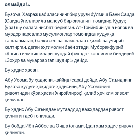
олмайди!».
Бузоъа, Хазраж қабиласининг бир уруғи бўлмиш Бани Саида
(Саида ўғиллари)га мансуб бир оиланинг номидир. Қудуқ
(ўра) шу оилага нисбат берилган. Ат-Тоййибий, ўша нопок ва
мурдор нарсалар мусулмонлар томонидан қудуққа
ташланмаган, балки сел ва шамоллар оқизиб ва учириб
келтирган, деган эҳтимолни баён этади. Муборакфурий
кўпгина илм кишилари шундай фикрда эканлигини билдириб,
«Зоҳир ва муқаррар гап шудир!» дейди.
Бу ҳадис ҳасан.
Абу Усома бу ҳадисни жаййид (сара) дейди. Абу Саъиднинг
Бузоъа қудуғи ҳақидаги ҳадисини, Абу Усоманинг
ривоятидан кўра ҳасан (чиройлироқ) қилиб ҳеч ким ривоят
қилмаган.
Бу ҳадис Абу Саъиддан мутааддид важҳлардан ривоят
қилинган деб топилади.
Бу бобда Ибн Аббос ва Оиша (онамиз)дан ҳам ҳадис ривоят
қилинган.