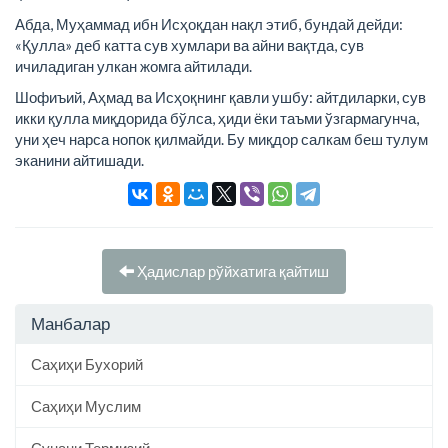
Абда, Муҳаммад ибн Исҳоқдан нақл этиб, бундай дейди:
«Қулла» деб катта сув хумлари ва айни вақтда, сув
ичиладиган улкан жомга айтилади.
Шофиъий, Аҳмад ва Исҳоқнинг қавли ушбу: айтдиларки, сув
икки қулла миқдорида бўлса, ҳиди ёки таъми ўзгармагунча,
уни ҳеч нарса нопок қилмайди. Бу миқдор салкам беш тулум
эканини айтишади.
Ҳадислар рўйхатига қайтиш
Манбалар
Саҳиҳи Бухорий
Саҳиҳи Муслим