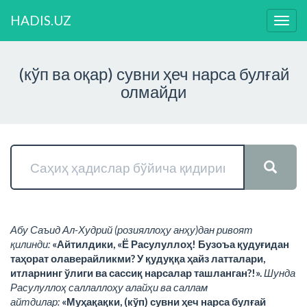
HADIS.UZ
Нави
ўзга
(кўп ва оқар) сувни ҳеч нарса булғай
олмайди
Абу Саъид Ал-Худрий (розияллоҳу анҳу)дан ривоят
қилинди:
«Айтилдики, «Ё Расулуллоҳ! Бузоъа қудуғидан
таҳорат олаверайликми? У қудуққа ҳайз латталари,
итларнинг ўлиги ва сассиқ нарсалар ташланган?!».
Шунда
Расулуллоҳ саллаллоҳу алайҳи ва саллам
айтдилар:
«Муҳақақки, (кўп) сувни ҳеч нарса булғай