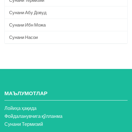
Сунани Термизий
Сунани Абу Довуд
Сунани Ибн Можа
Сунани Насои
МАЪЛУМОТЛАР
Лойиҳа ҳақида
Фойдаланувчига қўлланма
Сунани Термизий