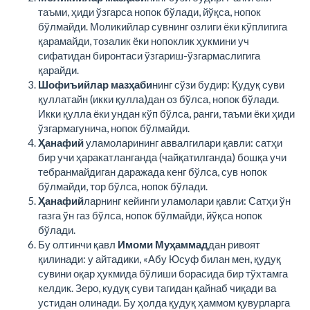
таъми, ҳиди ўзгарса нопок бўлади, йўқса, нопок
бўлмайди. Моликийлар сувнинг озлиги ёки кўплигига
қарамайди, тозалик ёки нопоклик ҳукмини уч
сифатидан биронтаси ўзгариш-ўзгармаслигига
қарайди.
Шофиъийлар мазҳаби
нинг сўзи будир: Қудуқ суви
қуллатайн (икки қулла)дан оз бўлса, нопок бўлади.
Икки қулла ёки ундан кўп бўлса, ранги, таъми ёки ҳиди
ўзгармагунича, нопок бўлмайди.
Ҳанафий
уламоларининг аввалгилари қавли: сатҳи
бир учи ҳаракатланганда (чайқатилганда) бошқа учи
тебранмайдиган даражада кенг бўлса, сув нопок
бўлмайди, тор бўлса, нопок бўлади.
Ҳанафий
ларнинг кейинги уламолари қавли: Сатҳи ўн
газга ўн газ бўлса, нопок бўлмайди, йўқса нопок
бўлади.
Бу олтинчи қавл
Имоми Муҳаммад
дан ривоят
қилинади: у айтадики, «Абу Юсуф билан мен, қудуқ
сувини оқар ҳукмида бўлиши борасида бир тўхтамга
келдик. Зеро, кудуқ суви тагидан қайнаб чиқади ва
устидан олинади. Бу ҳолда қудуқ ҳаммом қувурларга