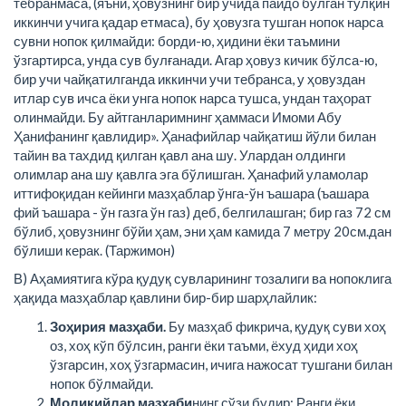
тебранмаса, (яъни, ҳовузнинг бир учида пайдо бўлган тўлқин
иккинчи учига қадар етмаса), бу ҳовузга тушган нопок нарса
сувни нопок қилмайди: борди-ю, ҳидини ёки таъмини
ўзгартирса, унда сув булғанади. Агар ҳовуз кичик бўлса-ю,
бир учи чайқатилганда иккинчи учи тебранса, у ҳовуздан
итлар сув ичса ёки унга нопок нарса тушса, ундан таҳорат
олинмайди. Бу айтганларимнинг ҳаммаси Имоми Абу
Ҳанифанинг қавлидир». Ҳанафийлар чайқатиш йўли билан
тайин ва тахдид қилган қавл ана шу. Улардан олдинги
олимлар ана шу қавлга эга бўлишган. Ҳанафий уламолар
иттифоқидан кейинги мазҳаблар ўнга-ўн ъашара (ъашара
фий ъашара - ўн газга ўн газ) деб, белгилашган; бир газ 72 см
бўлиб, ҳовузнинг бўйи ҳам, эни ҳам камида 7 метру 20см.дан
бўлиши керак. (Таржимон)
В) Аҳамиятига кўра қудуқ сувларининг тозалиги ва нопоклига
ҳақида мазҳаблар қавлини бир-бир шарҳлайлик:
Зоҳирия мазҳаби.
Бу мазҳаб фикрича, қудуқ суви хоҳ
оз, хоҳ кўп бўлсин, ранги ёки таъми, ёхуд ҳиди хоҳ
ўзгарсин, хоҳ ўзгармасин, ичига нажосат тушгани билан
нопок бўлмайди.
Моликийлар мазҳаби
нинг сўзи будир: Ранги ёки