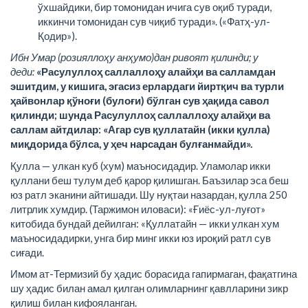
ўхшайдики, бир томонидан ичига сув оқиб туради,
иккинчи томонидан сув чиқиб туради». («Фатҳ-ул-
Қодир»).
Ибн Умар (розияллоҳу анҳумо)дан ривоят қилинди; у
деди:
«Расулуллоҳ саллаллоҳу алайҳи ва салламдан
эшитдим, у кишига, эгасиз ерлардаги йиртқич ва турли
ҳайвонлар қўноғи (булоғи) бўлган сув ҳақида савол
қилинди; шунда Расулуллоҳ саллаллоҳу алайҳи ва
саллам айтдилар: «Агар сув қуллатайн (икки қулла)
миқдорида бўлса, у ҳеч нарсадан булғанмайди».
Қулла — улкан куб (хум) маъносидадир. Уламолар икки
қуллани беш тулум деб қарор қилишган. Баъзилар эса беш
юз ратл эканини айтишади. Шу нуқтаи назардан, қулла 250
литрлик хумдир. (Таржимон иловаси): «Ғиёс-ул-луғот»
китобида бундай дейилган: «Қуллатайн — икки улкан хум
маъносидадирки, унга бир минг икки юз ироқий ратл сув
сиғади.
Имом ат-Термизий бу ҳадис борасида гапирмаган, фақатгина
шу ҳадис билан амал қилган олимларнинг қавлларини зикр
қилиш билан кифояланган.