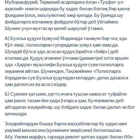
Муборакфурий, Термизий асарларига ёзган «Туҳфат-ул-
аҳвозий» номли шарҳида бу ҳадис билан боғлиқ бир қанча
фоидани (изоҳ, маълумотни) зикр қилади. Бу ўринда шу
фойдаларга юзланмоқ фойдали бўлар деб ўйлаймиз.
Шунинг учун мухтасар қилиб шарҳлаб ўтамиз.
А) Бузоъа қудуғи (ҳовузи) Мадинада таниқли бир чоҳ эди.
Кўл эмас, полизларни суғорадиган ҳовуз ҳам эмасди.
Шундай бўлса эди, асосан қудуқ (арабча «бийр») деб
аталмасди. Қудуқ оғзининг ўлчами (диаметри) олти аршин
эди. «Ҳидоя» муаллифи Бузоъа қудуғи суви полизларга
оққаиини айтган. Шунингдек, Таҳовийнинг «Полизларга
борадиган сув Бузоъа қудуғидан келарди», деган даъвоси
ҳам далилсиз ва асоссиздир.
Б) Сувнинг қатъиян, ҳатто ичига тушган нажосат туфайли
ҳам ранги, таъми ёки ҳиди ўзгарса ҳам, булғанмаган деб
айтадиган зоҳирийлар, шу бобдаги ҳадис билан далил-исбот
қилишади.
Зоҳирийлардан бошқа барча мазҳабликлар бу ҳадиснинг
умумий маъносини (ҳукмининг миқёсини) белгилашган.
Абу Умома марфуъ тарзида ривоят қилган ҳадис билан Ибн