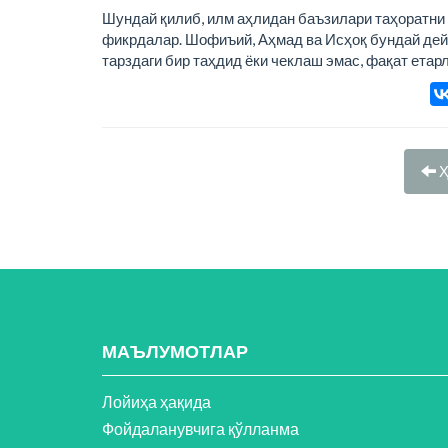
Шундай қилиб, илм аҳлидан баъзилари таҳоратни б
фикрдалар. Шофиъий, Аҳмад ва Исҳоқ бундай дейи
тарздаги бир таҳдид ёки чеклаш эмас, фақат етар
Ҳ
МАЪЛУМОТЛАР
Лойиҳа ҳақида
Фойдаланувчига қўлланма