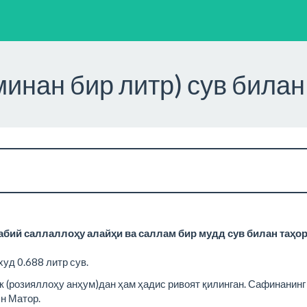
минан бир литр) сув билан
абий саллаллоҳу алайҳи ва саллам бир мудд сув билан таҳо
худ 0.688 литр сув.
к (розияллоҳу анҳум)дан ҳам ҳадис ривоят қилинган. Сафинанинг
бн Матор.