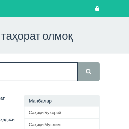
 таҳорат олмоқ
рат
Манбалар
Саҳиҳи Бухорий
 ҳадиси
Саҳиҳи Муслим