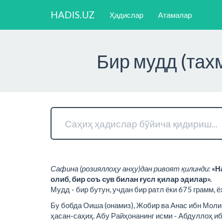
HADIS.UZ
Ҳадислар
Атамалар
Бир мудд (тах
Сафина (розияллоҳу анҳу)дан ривоят қилинди:
«Н
олиб, бир соъ сув билан ғусл қилар эдилар».
Мудд - бир бутун, учдан бир ратл ёки 675 грамм, ё
Бу бобда Оиша (онамиз), Жобир ва Анас ибн Моли
ҳасан-саҳиҳ. Абу Райҳонанинг исми - Абдуллоҳ и