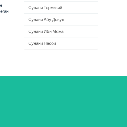
н
Сунани Термизий
деган
Сунани Абу Довуд
Сунани Ибн Можа
Сунани Насои