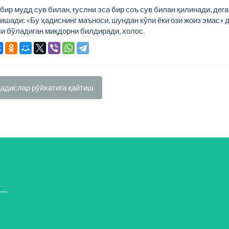
ир мудд сув билан, ғуслни эса бир соъ сув билан қилинади, дега
шади: «Бу ҳадиснинг маъноси, шундан кўпи ёки ози жоиз эмас» 
ли бўладиган миқдорни билдиради, холос.
адислар рўйхатига қайтиш