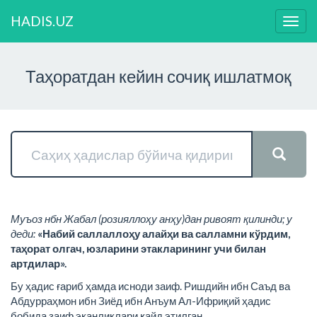
HADIS.UZ
Нави
ўзга
Таҳоратдан кейин сочиқ ишлатмоқ
Муъоз нбн Жабал (розияллоҳу анҳу)дан ривоят қилинди; у
деди:
«Набий саллаллоҳу алайҳи ва салламни кўрдим,
таҳорат олгач, юзларини этакларининг учи билан
артдилар».
Бу ҳадис ғариб ҳамда исноди заиф. Ришдийн ибн Саъд ва
Абдурраҳмон ибн Зиёд ибн Анъум Ал-Ифриқий ҳадис
бобида заиф эканликлари қайд этилган.