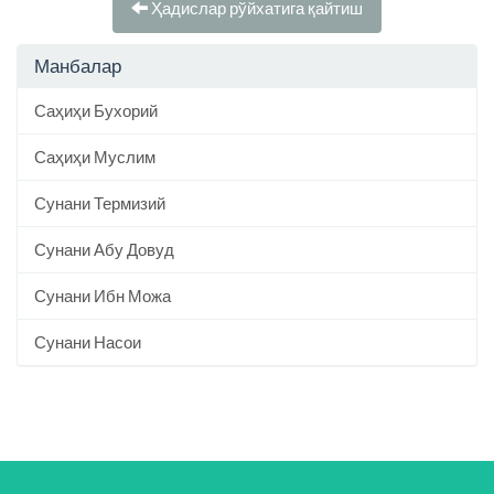
Ҳадислар рўйхатига қайтиш
Манбалар
Саҳиҳи Бухорий
Саҳиҳи Муслим
Сунани Термизий
Сунани Абу Довуд
Сунани Ибн Можа
Сунани Насои