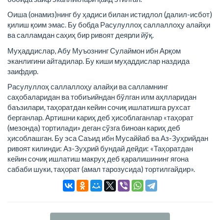
Оиша (онамиз)нинг бу ҳадиси билан истидлол (далил-исбот)
қилиш қоим эмас. Бу бобда Расулуллоҳ саллаллоҳу алайҳи
ва салламдан саҳиҳ бир ривоят деярли йўқ.
Муҳаддислар, Абу Муъознинг Сулаймон ибн Арқом
эканлигини айтадилар. Бу киши муҳаддислар наздида
заифдир.
Расулуллоҳ саллаллоҳу алайҳи ва салламнинг
саҳобаларидан ва тобиъийндан бўлган илм аҳлларидан
баъзилари, таҳоратдан кейин сочиқ ишлатишга рухсат
берганлар. Артишни кариҳ деб ҳисоблаганлар «таҳорат
(мезонда) тортилади» деган сўзга биноан кариҳ деб
ҳисоблашган. Бу эса Саъид ибн Мусаййаб ва Аз-Зуҳрийдан
ривоят килинди: Аз-Зуҳрий бундай дейди: «Таҳоратдан
кейин сочиқ ишлатиш макруҳ деб қаралишининг ягона
сабаби шуки, таҳорат (амал тарозусида) тортилгайдир».