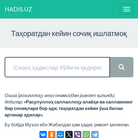
HADIS.UZ
Нави
ўзга
Таҳоратдан кейин сочиқ ишлатмоқ
Оиша (розияллоҳу анҳо онамиз)дан ривоят қилинди;
дедилар:
«Расулуллоҳ саллаллоҳу алайҳи ва салламнинг
бир сочиқлари бор эди, таҳоратдан кейин ўша билан
артинар эдилар».
Бу бобда Муъоз ибн Жабалдан ҳам ҳадис ривоят қилинган.