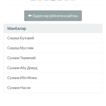
Ҳадислар рўйхатига қайтиш
Манбалар
Саҳиҳи Бухорий
Саҳиҳи Муслим
Сунани Термизий
Сунани Абу Довуд
Сунани Ибн Можа
Сунани Насои