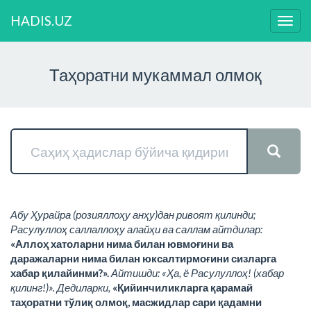
HADIS.UZ
Нави
ўзга
Таҳоратни мукаммал олмоқ
Абу Ҳурайра (розияллоҳу анҳу)дан ривоят қилинди;
Расулуллоҳ саллаллоҳу алайҳи ва саллам айтдилар:
«Аллоҳ хатоларни нима билан ювмоғини ва
даражаларни нима билан юксалтирмоғини сизларга
хабар қилайинми?».
Айтишди: «Ҳа, ё Расулуллоҳ! (хабар
қилинг!)». Дедиларки,
«Қийинчиликларга қарамай
таҳоратни тўлиқ олмоқ, масжидлар сари қадамни