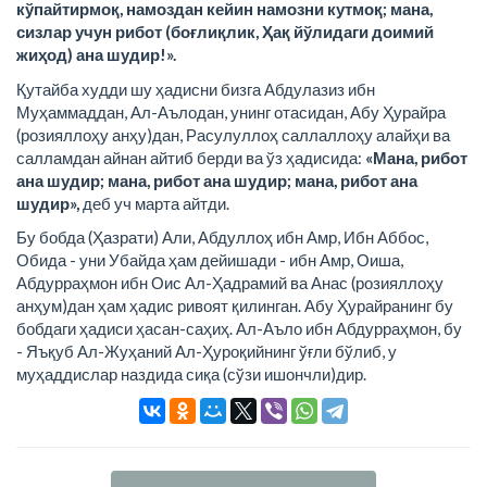
кўпайтирмоқ, намоздан кейин намозни кутмоқ; мана,
сизлар учун рибот (боғлиқлик, Ҳақ йўлидаги доимий
жиҳод) ана шудир!».
Қутайба худди шу ҳадисни бизга Абдулазиз ибн
Муҳаммаддан, Ал-Аълодан, унинг отасидан, Абу Ҳурайра
(розияллоҳу анҳу)дан, Расулуллоҳ саллаллоҳу алайҳи ва
салламдан айнан айтиб берди ва ўз ҳадисида:
«Мана, рибот
ана шудир; мана, рибот ана шудир; мана, рибот ана
шудир»,
деб уч марта айтди.
Бу бобда (Ҳазрати) Али, Абдуллоҳ ибн Амр, Ибн Аббос,
Обида - уни Убайда ҳам дейишади - ибн Амр, Оиша,
Абдурраҳмон ибн Оис Ал-Ҳадрамий ва Анас (розияллоҳу
анҳум)дан ҳам ҳадис ривоят қилинган. Абу Ҳурайранинг бу
бобдаги ҳадиси ҳасан-саҳиҳ. Ал-Аъло ибн Абдурраҳмон, бу
- Яъқуб Ал-Жуҳаний Ал-Ҳуроқийнинг ўғли бўлиб, у
муҳаддислар наздида сиқа (сўзи ишончли)дир.