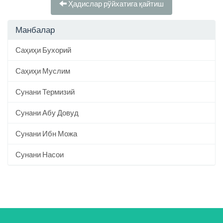
Ҳадислар рўйхатига қайтиш
Манбалар
Саҳиҳи Бухорий
Саҳиҳи Муслим
Сунани Термизий
Сунани Абу Довуд
Сунани Ибн Можа
Сунани Насои