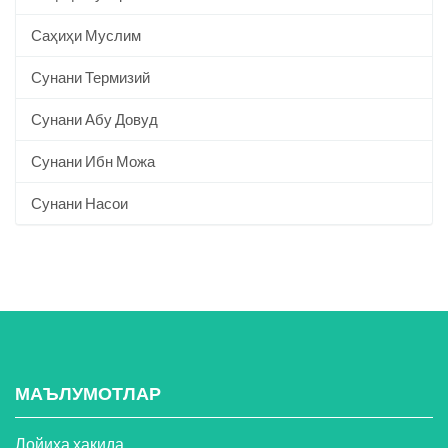
Саҳиҳи Муслим
Сунани Термизий
Сунани Абу Довуд
Сунани Ибн Можа
Сунани Насои
МАЪЛУМОТЛАР
Лойиҳа ҳақида