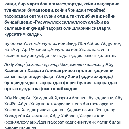
ювди, бир марта бошига масҳ тортди, кейин оёқларини
тўпиқлари билан ювди, кейин ўрнидан тураётиб
таҳоратдан ортган сувни олди, тик туриб ичди; кейин
бундай деди: «Расулуллоҳ саллаллоҳу алайҳи ва
салламнинг қандай таҳорат олишларини сизларга
кўрсатгим келди».
Бу бобда Усмон, Абдуллоҳ ибн Зайд, Ибн Аббос, Абдуллоҳ
ибн Амр, Ар-Рубаййиъ, Абдуллоҳ ибн Унайс ва Оиша
(розияллоҳу анҳум)дан биттадан ҳадис ривоят қилинган.
Абду Хайр (розияллоҳу анҳу)дан ривоят қилинди:
у Абу
Ҳаййанинг Ҳазрати Алидан ривоят қилган ҳадисини
айнан нақл этади, фақат Абду Хайр (ҳадис охирида)
бундай дейди: «Таҳоратдан фориғ бўлгач, таҳоратдан
ортган сувдан кафтига олиб ичди».
Абу Исҳоқ Ал-Ҳамдоний, Ҳазрати Алининг бу ҳадисини, Абу
Ҳаййа, Абул-Хайр ва Ал-Ҳориснинг ҳар биттаси орқали
Ҳазрати Алидан ривоят қилган. Қудамо ва яна бошқалар
Холид ибн Алқамадан, Абду Хайрдан, Ҳазрати Али
(розияллоҳу анҳу)дан таҳорат ҳадисини тўлиқ матни билан
ривоят қилишган.