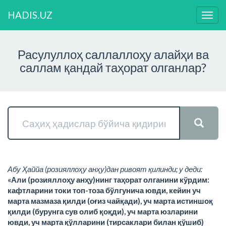
HADIS.UZ
Нави
ўзга
Расулуллоҳ саллаллоҳу алайҳи ва
саллам қандай таҳорат олганлар?
Абу Ҳаййа (розияллоҳу анҳу)дан ривоят қилинди; у деди:
«Али (розияллоҳу анҳу)нинг таҳорат олганини кўрдим:
кафтларини токи топ-тоза бўлгунича ювди, кейин уч
марта мазмаза қилди (оғиз чайқади), уч марта истиншоқ
қилди (бурунга сув олиб қоқди), уч марта юзларини
ювди, уч марта қўлларини (тирсаклари билан қўшиб)