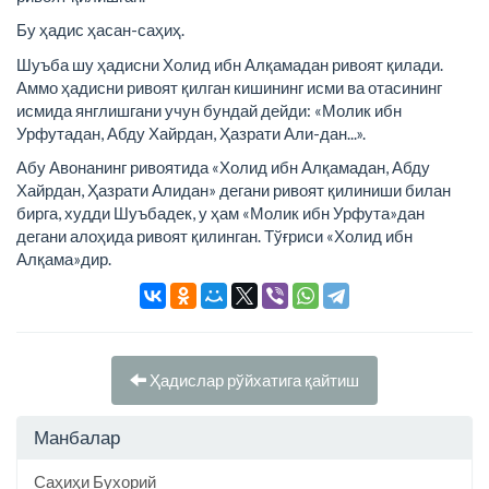
Бу ҳадис ҳасан-саҳиҳ.
Шуъба шу ҳадисни Холид ибн Алқамадан ривоят қилади.
Аммо ҳадисни ривоят қилган кишининг исми ва отасининг
исмида янглишгани учун бундай дейди: «Молик ибн
Урфутадан, Абду Хайрдан, Ҳазрати Али-дан...».
Абу Авонанинг ривоятида «Холид ибн Алқамадан, Абду
Хайрдан, Ҳазрати Алидан» дегани ривоят қилиниши билан
бирга, худди Шуъбадек, у ҳам «Молик ибн Урфута»дан
дегани алоҳида ривоят қилинган. Тўғриси «Холид ибн
Алқама»дир.
Ҳадислар рўйхатига қайтиш
Манбалар
Саҳиҳи Бухорий