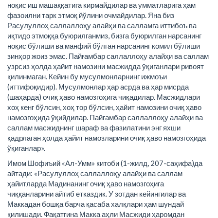
ноқис иш машаққатига кирмайдилар ва умматларига ҳам
фазоилни тарк этмоқ йўлини очмайдилар. Яна биз
Расулуллоҳ саллаллоҳу алайҳи ва салламга иттибоъ ва
иқтидо этмоққа буюрилганмиз, бизга буюрилган нарсанинг
ноқис бўлиши ва манфий бўлган нарсанинг комил бўлиши
зинҳор жоиз эмас. Пайғамбар саллаллоҳу алайҳи ва саллам
узрсиз ҳолда ҳайит намозини масжидда ўқиганлари ривоят
қилинмаган. Кейин бу мусулмонларнинг ижмоъи
(иттифоқидир). Мусулмонлар ҳар асрда ва ҳар мисрда
(шаҳарда) очиқ ҳаво намозгоҳига чиқадилар. Масжидлари
хоҳ кенг бўлсин, хоҳ тор бўлсин, ҳайит намозини очиқ ҳаво
намозгоҳида ўқийдилар. Пайғамбар саллаллоҳу алайҳи ва
саллам масжиднинг шараф ва фазилатини энг яхши
қадрлаган ҳолда ҳайит намозларини очиқ ҳаво намозгоҳида
ўқиганлар».
Имом Шофиъий «Ал-Умм» китоби (1-жилд, 207-саҳифа)да
айтади: «Расулуллоҳ саллаллоҳу алайҳи ва саллам
ҳайитларда Мадинанинг очиқ ҳаво намозгоҳига
чиққанларини айтиб етказдик. У зотдан кейингилар ва
Маккадан бошқа барча қасаба халқлари ҳам шундай
қилишади. Фақатгина Макка аҳли Масжиди ҳаромдан