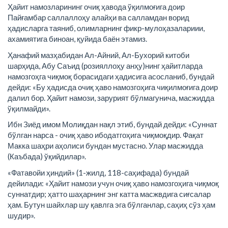
Ҳайит намозларининг очиқ ҳавода ўқилмоғига доир
Пайғамбар саллаллоҳу алайҳи ва салламдан ворид
ҳадисларга таяниб, олимларнинг фикр-мулоҳазалариии,
ахамиятига биноан, қуйида баён этамиз.
Ҳанафий мазҳабидан Ал-Айний, Ал-Бухорий китоби
шарҳида, Абу Саъид (розияллоҳу анҳу)нинг ҳайитларда
намозгоҳга чиқмоқ борасидаги ҳадисига асосланиб, бундай
дейди: «Бу ҳадисда очиқ ҳаво намозгоҳига чиқилмоғига доир
далил бор. Ҳайит намози, зарурият бўлмагунича, масжидда
ўқилмайди».
Ибн Зиёд имом Молиқдан нақл этиб, бундай дейди: «Суннат
бўлган нарса - очиқ ҳаво ибодатгоҳига чиқмоқдир. Фақат
Макка шаҳри аҳолиси бундан мустасно. Улар масжидда
(Каъбада) ўқийдилар».
«Фатавойи ҳиндий» (1-жилд, 118-саҳифада) бундай
дейилади: «Ҳайит намози учун очиқ ҳаво намозгоҳига чиқмоқ
суннатдир; ҳатто шаҳарнинг энг катта масжвдига сиғсалар
ҳам. Бутун шайхлар шу қавлга эга бўлганлар, саҳиҳ сўз ҳам
шудир».