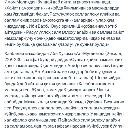
Имом Моликдан бундай деб айтгани ривоят қилинади.
«Ҳайит намозлари икки жойда ўқилмайди ва масжидларда
ҳам ўқилмайди. Фақат, Расулуллоҳ саллаллоҳу алайҳи ва
саллам очиқ ҳаво намозгоҳига чиққанларидек, улар ҳам
чиқадилар». Ибн Ваҳб, Юнус орқали Шиҳобдан нақл этиб
айтадики, «Расулуллоҳ саллаллоҳу алайҳи ва саллам ҳайит
намозлари учун очиқ ҳаво намозгоҳларига чиқар эдилар ва
кейин бу бошқа қасаба халқлари учун суннат бўлди».
Ҳанбалий мазҳабидан Ибн Ҳузома «Ал-Муғний»да (2-жилд,
229-230 саҳифа) бундай дейди: «Суннат ҳайит намози очиқ
ҳаво намозгоҳида ўқилмоғидир. Али (розияллоҳу анҳу) шуни
амр қилганлар, Ал-Авзоий ва ижтиҳод арбоби шу ҳукмни
истихсон қилганлар (энг яхши деб топганлар). Шофиъийдан
бундай деб айтгани ҳикоя қилинади: «Қасабанинг жомеъ
масжиди кенг бўлса, жомеъда ўқимоқ аълороқ. Чунки
масжид жойларнинг энг хайрлиси ва энг тозасидир. Шу
сабабдан Макка халқи масжиди Ҳарамда ўқийди». Бизнингча
эса, Расулуллоҳ саллаллоҳу алайҳи ва саллам масжидни
қўйиб, очиқ хаво намозгоҳига чиқар эдилар. У кишидан кейин
халифалар ҳам чиққанлар. Пайғамбар саллаллоҳу алайҳи
ва саллам эса яқин турган афзал нарсани қўйиб, узоқ бўлган