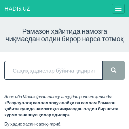
HADIS.UZ
Нави
ўзга
Рамазон ҳайитида намозга
чиқмасдан олдин бирор нарса тотмоқ
Анас ибн Молик (розияллоҳу анҳу)дан ривоят қилинди:
«Расулуллоҳ саллаллоҳу алайҳи ва саллам Рамазон
ҳайити кунида намозгоҳга чиқмасдан олдин бир нечта
хурмо танаввул қилар эдилар».
Бу ҳадис ҳасан-саҳиҳ-ғариб.