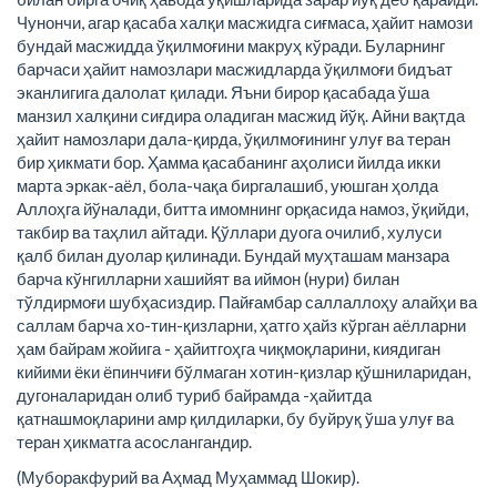
Чунончи, агар қасаба халқи масжидга сиғмаса, ҳайит намози
бундай масжидда ўқилмоғини макруҳ кўради. Буларнинг
барчаси ҳайит намозлари масжидларда ўқилмоғи бидъат
эканлигига далолат қилади. Яъни бирор қасабада ўша
манзил халқини сиғдира оладиган масжид йўқ. Айни вақтда
ҳайит намозлари дала-қирда, ўқилмоғининг улуғ ва теран
бир ҳикмати бор. Ҳамма қасабанинг аҳолиси йилда икки
марта эркак-аёл, бола-чақа биргалашиб, уюшган ҳолда
Аллоҳга йўналади, битта имомнинг орқасида намоз, ўқийди,
такбир ва таҳлил айтади. Қўллари дуога очилиб, хулуси
қалб билан дуолар қилинади. Бундай муҳташам манзара
барча кўнгилларни хашийят ва иймон (нури) билан
тўлдирмоғи шубҳасиздир. Пайғамбар саллаллоҳу алайҳи ва
саллам барча хо-тин-қизларни, ҳатго ҳайз кўрган аёлларни
ҳам байрам жойига - ҳайитгоҳга чиқмоқларини, киядиган
кийими ёки ёпинчиғи бўлмаган хотин-қизлар қўшниларидан,
дугоналаридан олиб туриб байрамда -ҳайитда
қатнашмоқларини амр қилдиларки, бу буйруқ ўша улуғ ва
теран ҳикматга асослангандир.
(Муборакфурий ва Аҳмад Муҳаммад Шокир).