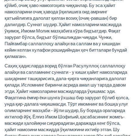
қўйиб, очиқ ҳаво намозгоҳига чиққанлар. Бу эса ҳайит
намозларини очиқ ҳавода ўқилишига оид амрнинг
қатъийлигига далолат қилган возиҳ (очиқ-равшан) бир
далилдир. Суннат шудир. Ҳайит намозларини масжидда
ўқимоқ, Имоми Молик мазҳабига кўра бидъатдир. Фақат
зарурат бўлса, бидъат бўлишликдан чиқади. Чунки,
Пайғамбар саллаллоҳу алайҳи ва саллам ва у кишидан
кейин келган хулафои рошидийндан ҳеч битталари бундай
қилмаган».
Саҳиҳ ҳадисларда ворид бўлган Расулуллоҳ саллаллоҳу
алайҳи ва салламнинг суннати - у киши ҳайит намозларида
шаҳарнинг ташқарисига, дала-қирга чиққанларига далолат
қилади. Исломнинг биринчи асрида амал шу тарзда давом
этди. Ҳайит намозларини масжидларда ўқишмас эди.
Фақатгина ёмғир ёки шунга ўхшаш бир зарурат бўлиб қолса,
унда қир-далага чиқишмасди. Тўрт имомнинг ва бошқа улуғ
олимларнинг мазҳаби - йўли шудир, Бу борада ораларида
ихтилоф йўқ. Ёлғиз Имом Шофиъий, қасабасининг жомеъ-
масжиди ҳалойиқни сиғдирадиган даражада кенг бўлса,
ҳайит намозини масжидда ўқилмоғини ихтиёр этган. Шу
билан бирга очиқ ҳавода ўқишларида зарар йўқ деб қарайди.