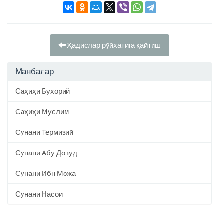
Ҳадислар рўйхатига қайтиш
Манбалар
Саҳиҳи Бухорий
Саҳиҳи Муслим
Сунани Термизий
Сунани Абу Довуд
Сунани Ибн Можа
Сунани Насои