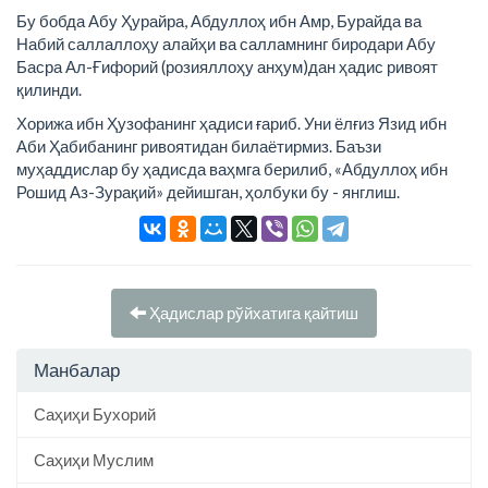
Бу бобда Абу Ҳурайра, Абдуллоҳ ибн Амр, Бурайда ва
Набий саллаллоҳу алайҳи ва салламнинг биродари Абу
Басра Ал-Ғифорий (розияллоҳу анҳум)дан ҳадис ривоят
қилинди.
Хорижа ибн Ҳузофанинг ҳадиси ғариб. Уни ёлғиз Язид ибн
Аби Ҳабибанинг ривоятидан билаётирмиз. Баъзи
муҳаддислар бу ҳадисда ваҳмга берилиб, «Абдуллоҳ ибн
Рошид Аз-Зурақий» дейишган, ҳолбуки бу - янглиш.
Ҳадислар рўйхатига қайтиш
Манбалар
Саҳиҳи Бухорий
Саҳиҳи Муслим