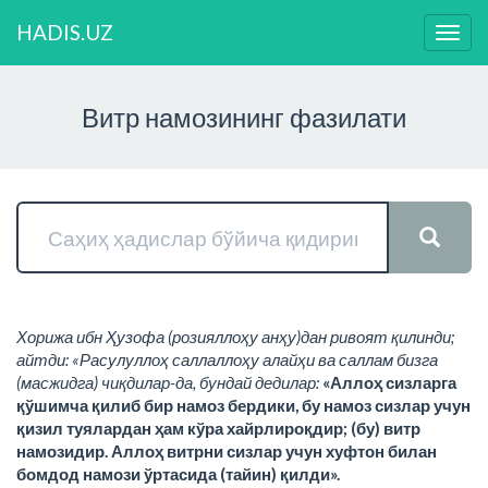
HADIS.UZ
Нави
ўзга
Витр намозининг фазилати
Хорижа ибн Ҳузофа (розияллоҳу анҳу)дан ривоят қилинди;
айтди: «Расулуллоҳ саллаллоҳу алайҳи ва саллам бизга
(масжидга) чиқдилар-да, бундай дедилар:
«Аллоҳ сизларга
қўшимча қилиб бир намоз бердики, бу намоз сизлар учун
қизил туялардан ҳам кўра хайрлироқдир; (бу) витр
намозидир. Аллоҳ витрни сизлар учун хуфтон билан
бомдод намози ўртасида (тайин) қилди».