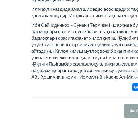
Илм аҳли наздида амал шу ҳадис асосидадир: таҳ
қавли ҳам шудир. Исҳоқ айтадики, «Таҳоратда қўл 
Ибн Саййидиннос, «Сунани Термизий» шарҳида бу
бармоқлари орасига сув етказиш таҳоратнинг сунн
бармоқлари орасига фақат хилол қилиш йўли билан
учун) эмас, ювиш фарзини адо қилиш учун вожибд
айтадики, «Хилол қилиш мутлоқ вожиб эканлиги ҳ
ўзича етиши ёки хилол қилиш йўли билан тегиши 
йўқлиги Пайғамбар саллаллоҳу алайҳи ва саллам
оёқ бармоқларига хос деб айтиш ёки сув ўзича те
Абу Ҳошимнинг исми - Исмоил ибн Касир Ал-Макк
Ҳ