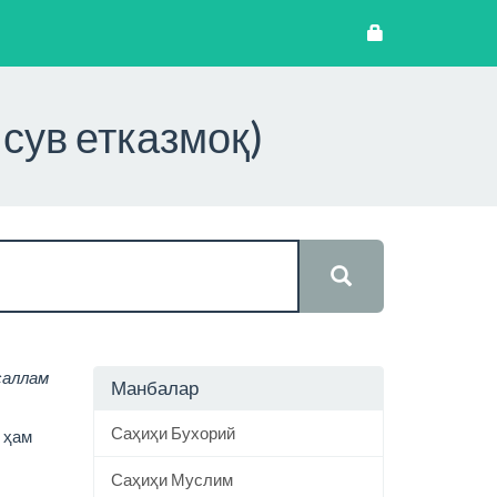
сув етказмоқ)
саллам
Манбалар
Саҳиҳи Бухорий
 ҳам
Саҳиҳи Муслим