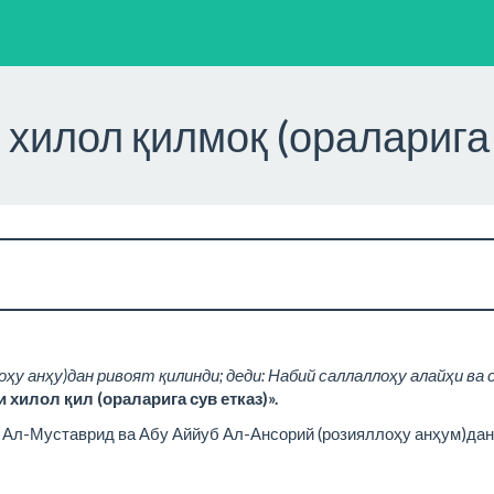
хилол қилмоқ (ораларига 
ҳу анҳу)дан ривоят қилинди; деди: Набий саллаллоҳу алайҳи ва 
хилол қил (ораларига сув етказ)».
 Ал-Муставрид ва Абу Аййуб Ал-Ансорий (розияллоҳу анҳум)дан