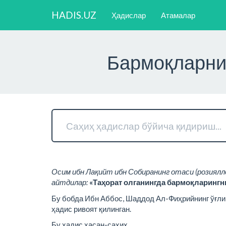
HADIS.UZ
Ҳадислар
Атамалар
Бармоқларни 
Осим ибн Лақийт ибн Собиранинг отаси (розиялло
айтдилар:
«Таҳорат олганингда бармоқларингни 
Бу бобда Ибн Аббос, Шаддод Ал-Фиҳрийнинг ўғли
ҳадис ривоят қилинган.
Бу ҳадис ҳасан-саҳиҳ.