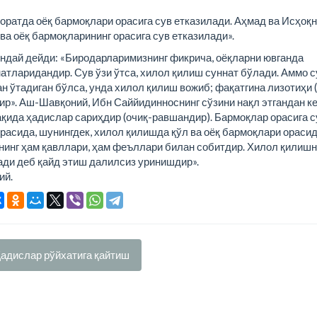
оратда оёқ бармоқлари орасига сув етказилади. Аҳмад ва Исҳоқн
ва оёқ бармоқларининг орасига сув етказилади».
ндай дейди: «Биродарларимизнинг фикрича, оёқларни ювганда
атларидандир. Сув ўзи ўтса, хилол қилиш суннат бўлади. Аммо с
 ўтадиган бўлса, унда хилол қилиш вожиб; фақатгина лизотиҳи 
ир». Аш-Шавқоний, Ибн Саййидинноснинг сўзини нақл этгандан ке
ақида ҳадислар сариҳдир (очиқ-равшандир). Бармоқлар орасига с
орасида, шунингдек, хилол қилишда қўл ва оёқ бармоқлари ораси
нинг ҳам қавллари, ҳам феъллари билан собитдир. Хилол қилиш
гади деб қайд этиш далилсиз уринишдир».
ий.
адислар рўйхатига қайтиш