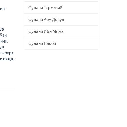
Сунани Термизий
инг
Сунани Абу Довуд
ув
Сунани Ибн Можа
(ўзи
йин,
Сунани Насои
ув
да фарқ
ни фақат