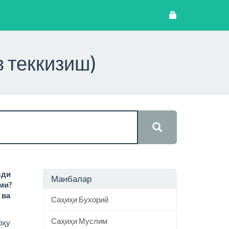
в теккизиш)
лди
Манбалар
ми?
 ва
Саҳиҳи Бухорий
Саҳиҳи Муслим
оҳу