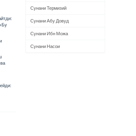
Сунани Термизий
айтди:
Сунани Абу Довуд
 «Бу
Сунани Ибн Можа
и
Сунани Насои
ш
 ва
дейди: