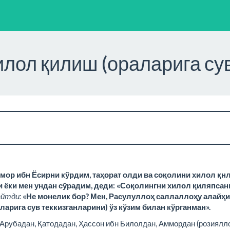
лол қилиш (ораларига су
мор ибн Ёсирни кўрдим, таҳорат олди ва соқолини хилол қн
и ёки мен ундан сўрадим, деди: «Соқолингни хилол қиляпсан
айтди:
«Не монелик бор? Мен, Расулуллоҳ саллаллоҳу алайҳи
арига сув теккизганларини) ўз кўзим билан кўрганман».
 Арубадан, Қатодадан, Ҳассон ибн Билолдан, Аммордан (розиялл