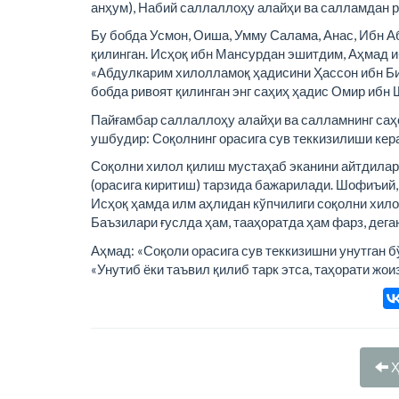
анҳум), Набий саллаллоҳу алайҳи ва салламдан ри
Бу бобда Усмон, Оиша, Умму Салама, Анас, Ибн А
қилинган. Исҳоқ ибн Мансурдан эшитдим, Аҳмад и
«Абдулкарим хилолламоқ ҳадисини Ҳассон ибн Би
бобда ривоят қилинган энг саҳиҳ ҳадис Омир ибн 
Пайғамбар саллаллоҳу алайҳи ва салламнинг саҳ
ушбудир: Соқолнинг орасига сув теккизилиши кер
Соқолни хилол қилиш мустаҳаб эканини айтдилар
(орасига киритиш) тарзида бажарилади. Шофиъий,
Исҳоқ ҳамда илм аҳлидан кўпчилиги соқолни хило
Баъзилари ғуслда ҳам, тааҳоратда ҳам фарз, дега
Аҳмад: «Соқоли орасига сув теккизишни унутган бў
«Унутиб ёки таъвил қилиб тарк этса, таҳорати жоиз
Ҳ