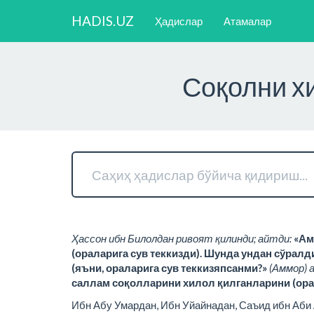
HADIS.UZ
Ҳадислар
Атамалар
Соқолни хи
Ҳассон ибн Билолдан ривоят қилинди; айтди:
«Ам
(ораларига сув теккизди). Шунда ундан сўралд
(яъни, ораларига сув теккизяпсанми?»
(Аммор) 
саллам соқолларини хилол қилганларини (орал
Ибн Абу Умардан, Ибн Уйайнадан, Саъид ибн Аби