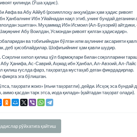
воят қилинди. (Ўша ҳадис).
би Авфа ва Абу Аййуб (розияллоҳу анҳум)дан ҳам ҳадис ривоят
бн Ҳанбалнинг Ибн Уйайнадан нақл этиб, унинг бундай деганини 
лолдан эшитган». Муҳаммад Ибн Исмоил (Ал-Бухорий) айтдики,
Шақиқнинг Абу Воилдан, Усмондан ривоят қилган ҳадисидир».
обаларидан ва тобиъийндан бўлган илм аҳлининг аксарияти қавл
ак, деб ҳисоблайдилар. Шофиъийнинг ҳам қавли шудир.
. Соқолни хилол қилиш ҳўл бармоқлари билан соқолларини тара
 Абу Ҳанифа, Ас-Саврий, Аҳмад ибн Ҳанбал, Ал-Авзоий, Ал-Лайс
л қилиш ғуслда фарз, таҳоратда мустаҳаб деган фикрдадирлар.
н фикрга эга бўлишган.
лса, таҳорати жоиз» (яъни таҳоратли), дейди. Исҳоқ эса бундай 
, аммо қасдан тарк этса, иода қилади» (қайтадан таҳорат олади).
адислар рўйхатига қайтиш