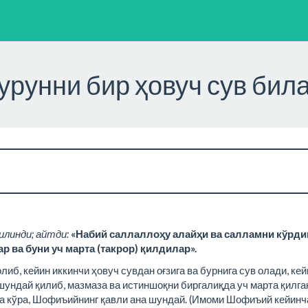
бурунни бир ҳовуч сув бил
илинди; айтди:
«Набий саллаллоҳу алайҳи ва салламни кўрдим
р ва буни уч марта (такрор) қилдилар».
олиб, кейин иккинчи ҳовуч сувдан оғзига ва бурнига сув олади, ке
 шундай қилиб, мазмаза ва истиншоқни биргалиқда уч марта қилга
га кўра, Шофиъийнинг қавли ана шундай. (Имоми Шофиъий кейинч