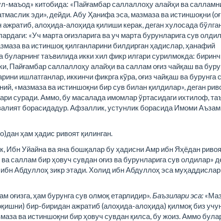
ул-маъод» китобида: «Пайғамбар саллаллоҳу алайҳи ва салламн
маслик эди», дейди. Абу Ҳанифа эса, мазмаза ва истиншоқни (оғ
н ажратиб, алоҳида-алоҳида қилиши керак, деган хулосада бўлга
рдаги: «Уч марта оғизларига ва уч марта бурунларига сув олдил
азмаза ва истиншоқ қилганларини билдирган ҳадислар, ҳанафий
а буларнинг таъвилида икки хил фикр илгари сурилмокда: биринч
ки, Пайғамбар саллаллоҳу алайҳи ва саллам оғиз чайқаш ва буру
рини ишлатганлар, иккинчи фикрга кўра, оғиз чайқаш ва бурунга 
ний, «мазмаза ва истиншоқни бир сув билан қилдилар», деган рив
гари суради. Аммо, бу масалада имомлар ўртасидаги ихтилоф, та
фзалият борасидадур. Афзаллик, устунлик борасида Имоми Аъзам
)дан ҳам ҳадис ривоят қилинган.
к, Ибн Уйайна ва яна бошқалар бу ҳадисни Амр ибн Яҳёдан риво
ва саллам бир ҳовуч сувдан оғиз ва бурунларига сув олдилар» д
 ибн Абдуллоҳ зикр этади. Холид ибн Абдуллоҳ эса муҳаддислар
ам оғизга, ҳам бурунга сув олмоқ етарлидир».
Баъзилари эса:
«Маз
қоқишни) бир-биридан ажратиб (алоҳида-алоҳида) қилмоқ биз учу
маза ва истиншоқни бир ҳовуч сувдан қилса, бу жоиз. Аммо була