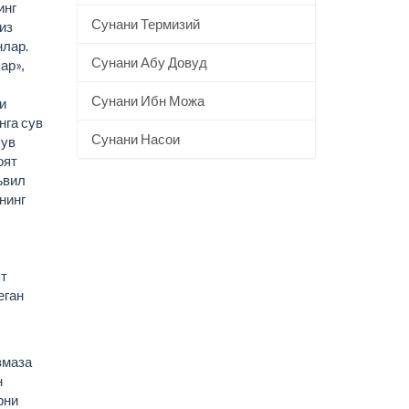
инг
Сунани Термизий
из
нлар.
Сунани Абу Довуд
ар»,
Сунани Ибн Можа
и
нга сув
Сунани Насои
сув
оят
ъвил
нинг
ят
еган
маза
н
рни