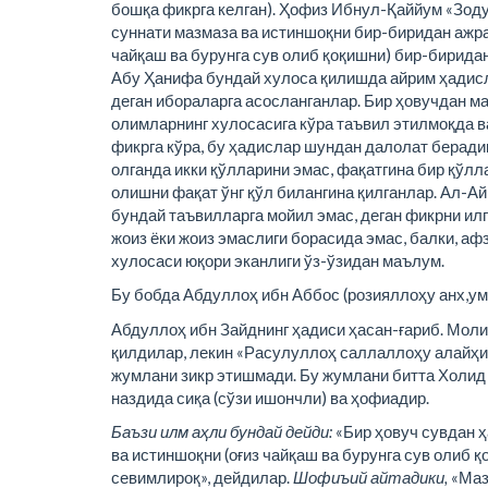
бошқа фикрга келган). Ҳофиз Ибнул-Қаййум «Зод
суннати мазмаза ва истиншоқни бир-биридан ажрат
чайқаш ва бурунга сув олиб қоқишни) бир-бирида
Абу Ҳанифа бундай хулоса қилишда айрим ҳадисла
деган ибораларга асосланганлар. Бир ҳовучдан м
олимларнинг хулосасига кўра таъвил этилмоқда в
фикрга кўра, бу ҳадислар шундан далолат беради
олганда икки қўлларини эмас, фақатгина бир қўлла
олишни фақат ўнг қўл билангина қилганлар. Ал-Ай
бундай таъвилларга мойил эмас, деган фикрни ил
жоиз ёки жоиз эмаслиги борасида эмас, балки, а
хулосаси юқори эканлиги ўз-ўзидан маълум.
Бу бобда Абдуллоҳ ибн Аббос (розияллоҳу анх,умо
Абдуллоҳ ибн Зайднинг ҳадиси ҳасан-ғариб. Моли
қилдилар, лекин «Расулуллоҳ саллаллоҳу алайҳи 
жумлани зикр этишмади. Бу жумлани битта Холид
наздида сиқа (сўзи ишончли) ва ҳофиадир.
Баъзи илм аҳли бундай дейди:
«Бир ҳовуч сувдан ҳ
ва истиншоқни (оғиз чайқаш ва бурунга сув олиб 
севимлироқ», дейдилар.
Шофиъий айтадики,
«Маз