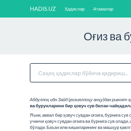
HADIS.UZ
Ҳадислар
Атамалар
Оғиз ва 
Абдуллоҳ ибн Зайд (розияллоҳу анҳу)дан ривоят қ
ва бурунларини бир ҳовуч сув билан чайқадила
Яъни, аввал бир ҳовуч сувдан оғзига, бурнига сув 
учинчи ҳовуч сувдан оғзига ва бурнига сув олади,
бўлади. Баъзи илм кишиларининг ва машҳур қавл