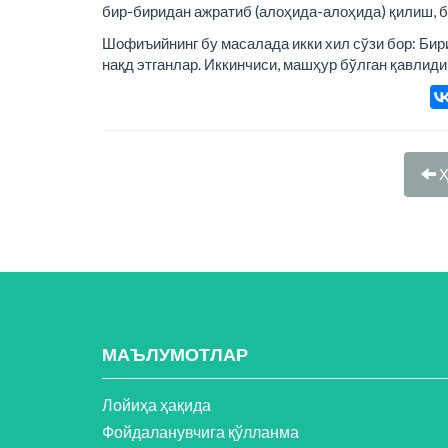
бир-биридан ажратиб (алоҳида-алоҳида) қилиш, б
Шофиъийнинг бу масалада икки хил сўзи бор: Бир
нақд этганлар. Иккинчиси, машҳур бўлган қавлидир
Ҳ
МАЪЛУМОТЛАР
Лойиҳа ҳақида
Фойдаланувчига қўлланма