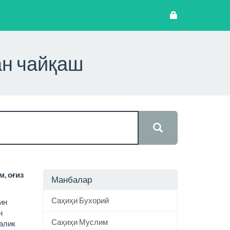
ан чайқаш
, оғиз
Манбалар
Саҳиҳи Бухорий
йин
н
Саҳиҳи Муслим
алик