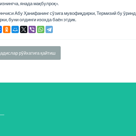
изнингча, янада мақбулроқ».
инчиси Абу Ҳанифанинг сўзига мувофиқдирки, Термизий бу ўрин
ки, буни олдинги изохда баён этдик.
адислар рўйхатига қайтиш