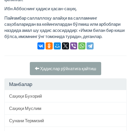
Ибн Аббоснинг ҳадиси ҳасан-саҳиҳ.
Пайғамбар саллаллоҳу алайҳи ва салламнинг
саҳобаларидан ва кейингилардан бўлмиш илм арбоблари
наздида амал шу ҳадис асосидадир: «Имом билан бир киши
бўлса, имомнинг ўнг томонида туради», деганлар.
Ҳадислар рўйхатига қайтиш
Манбалар
Саҳиҳи Бухорий
Саҳиҳи Муслим
Сунани Термизий