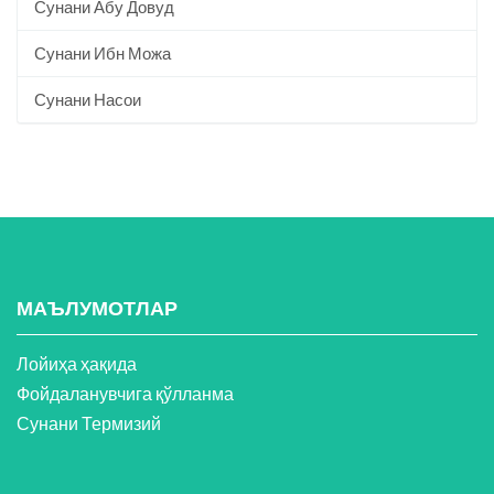
Сунани Абу Довуд
Сунани Ибн Можа
Сунани Насои
МАЪЛУМОТЛАР
Лойиҳа ҳақида
Фойдаланувчига қўлланма
Сунани Термизий