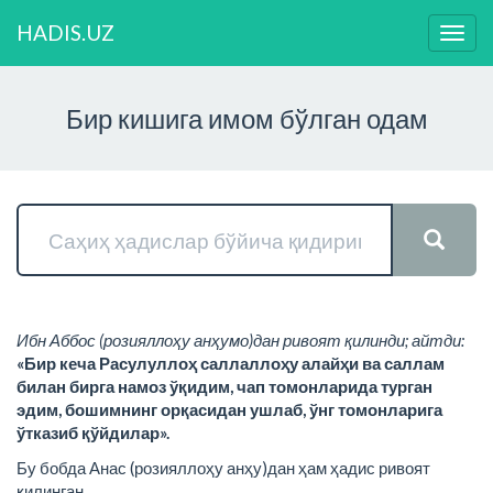
HADIS.UZ
Нави
ўзга
Бир кишига имом бўлган одам
Ибн Аббос (розияллоҳу анҳумо)дан ривоят қилинди; айтди:
«Бир кеча Расулуллоҳ саллаллоҳу алайҳи ва саллам
билан бирга намоз ўқидим, чап томонларида турган
эдим, бошимнинг орқасидан ушлаб, ўнг томонларига
ўтказиб қўйдилар».
Бу бобда Анас (розияллоҳу анҳу)дан ҳам ҳадис ривоят
қилинган.