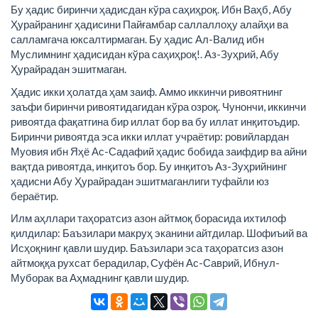
Бу ҳадис биринчи ҳадисдан кўра саҳиҳроқ. Ибн Ваҳб, Абу
Ҳурайранинг ҳадисини Пайғамбар саллаллоҳу алайҳи ва
салламгача юксалтирмаган. Бу ҳадис Ал-Валид ибн
Муслимнинг ҳадисидан кўра саҳиҳроқ!. Аз-Зуҳрий, Абу
Ҳурайрадан эшитмаган.
Ҳадис икки ҳолатда ҳам заиф. Аммо иккинчи ривоятнинг
заъфи биринчи ривоятидагидан кўра озроқ. Чунончи, иккинчи
ривоятда фақатгина бир иллат бор ва бу иллат инқитоъдир.
Биринчи ривоятда эса икки иллат учраётир: ровийлардан
Муовия ибн Яҳё Ас-Садафий ҳадис бобида заифдир ва айни
вақтда ривоятда, инқитоъ бор. Бу инқитоъ Аз-Зуҳрийнинг
ҳадисни Абу Ҳурайрадан эшитмаганлиги туфайли юз
бераётир.
Илм аҳллари таҳоратсиз азон айтмоқ борасида ихтилоф
қилдилар: Баъзилари макруҳ эканини айтдилар. Шофиъий ва
Исҳоқнинг қавли шудир. Баъзилари эса таҳоратсиз азон
айтмоққа рухсат берадилар, Суфён Ас-Саврий, Ибнул-
Муборак ва Аҳмаднинг қавли шудир.