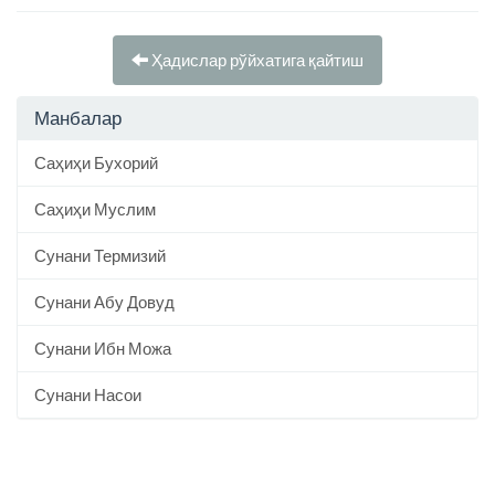
Ҳадислар рўйхатига қайтиш
Манбалар
Саҳиҳи Бухорий
Саҳиҳи Муслим
Сунани Термизий
Сунани Абу Довуд
Сунани Ибн Можа
Сунани Насои