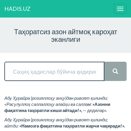
HADIS.UZ
Нави
ўзга
Таҳоратсиз азон айтмоқ кароҳат
эканлиги
Абу Ҳурайра (розияллоҳу анҳу)дан ривоят қилинди;
«Расулуллоҳ саллаллоҳу алайҳи ва саллам:
«Азонни
фақатгина таҳоратли киши айтади!»,
— дедилар».
Абу Ҳурайра (розияллоҳу анҳу)дан ривоят қилинди;
айтди:
«Намозга фақатгина таҳоратли жарчи чақиради!».