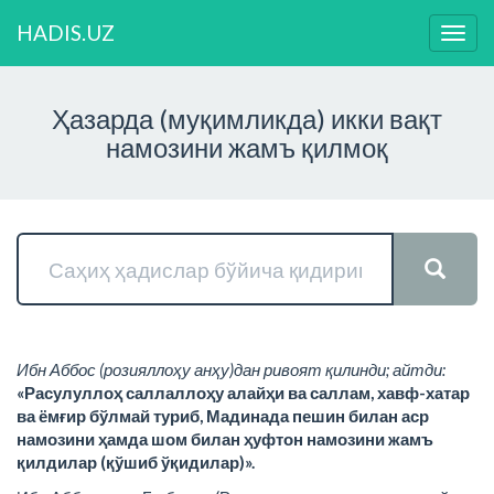
HADIS.UZ
Нави
ўзга
Ҳазарда (муқимликда) икки вақт
намозини жамъ қилмоқ
Ибн Аббос (розияллоҳу анҳу)дан ривоят қилинди; айтди:
«Расулуллоҳ саллаллоҳу алайҳи ва саллам, хавф-хатар
ва ёмғир бўлмай туриб, Мадинада пешин билан аср
намозини ҳамда шом билан ҳуфтон намозини жамъ
қилдилар (қўшиб ўқидилар)».