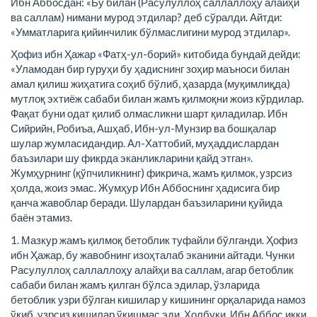
Ибн Аббосдан: «Бу билан (Расулуллоҳ саллаллоҳу алайҳи
ва саллам) нимани мурод этдилар? деб сўралди. Айтди:
«Умматларига қийинчилик бўлмаслигини мурод этдилар».
Ҳофиз ибн Ҳажар «Фатҳ-ул-борий» китобида бундай дейди:
«Уламодан бир гуруҳи бу ҳадиснинг зоҳир маъноси билан
амал қилиш жиҳатига соҳиб бўлиб, ҳазарда (муқимлиқда)
мутлоқ эхтиёж сабаби билан жамъ қилмоқни жоиз кўрдилар.
Фақат буни одат қилиб олмасликни шарт қиладилар. Ибн
Сийрийн, Робиъа, Ашҳаб, Ибн-ул-Мунзир ва бошқалар
шулар жумласидандир. Ал-Хаттобий, муҳаддислардан
баъзилари шу фикрда эканликларини қайд этган».
Жумҳурнинг (қўпчиликнинг) фикрича, жамъ қилмок, узрсиз
ҳолда, жоиз эмас. Жумҳур Ибн Аббоснинг ҳадисига бир
қанча жавоблар беради. Шулардан баъзиларини қуйида
баён этамиз.
1. Мазкур жамъ қилмоқ бетоблик туфайли бўлганди. Ҳофиз
ибн Ҳажар, бу жавобнинг изоҳталаб эканини айтади. Чунки
Расулуллоҳ саллаллоҳу алайҳи ва саллам, агар бетоблик
сабаби билан жамъ қилган бўлса эдилар, ўзларида
бетоблик узри бўлган кишилар у кишининг орқаларида намоз
ўқиб, узрсиз кишилар ўқишмас эди. Ҳолбуки, Ибн Аббос икки