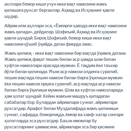
ахллари бемор киши учун икки вақт намозини жамъ
қилишига рухсат берганлар. Аҳмад ва Исҳоқнинг қавли
шудир.
Айрим илм аҳллари эса, «Ёмғирли ҳавода икки вақт намозини
жамъ қилади», дейдилар. Шофиъий, Аҳмад ва Исҳоқнинг
қавли шундай. Бироқ Шофиъий, бемор киши икки вақт
намозини қўшиб ўқийди, деган фикрда эмас.
Жамъ қилмоқ - икки вақт намозини бир вақтда ўқимоқ дегани.
Жамъ қилмоқ фақат пешин билан аср ҳамда шом билан
хуфтон намозлари орасида мумкин. Ё тақдим ёки таъхир
йўли билан қилинади. Яъни аср намози олдинга сурилиб,
пешин вақтида пешин намози билан бирга ўқилиши мумкин
ёки пешин намози орқага сурилиб, аср вақтида аср намози
билан бирга ўқилиши мумкин. Шом ва хуфтон намозларида
ҳам ҳолат шундай: Кейин жамъни машруъ қиладиган
сабабалар бор. Булардан айримлари суннат, айримлари
рухсатдир. Арафот билан Муздалифада жамъ қилиниши
суннат, сафарда, беморлиқда, ёмғир ва хавф-хатар сингари
ҳолатларда эса рухсатдир. Баъзи имомлар бу
рухсатларнинг ҳаммасини, айримлари эса бир қисмини