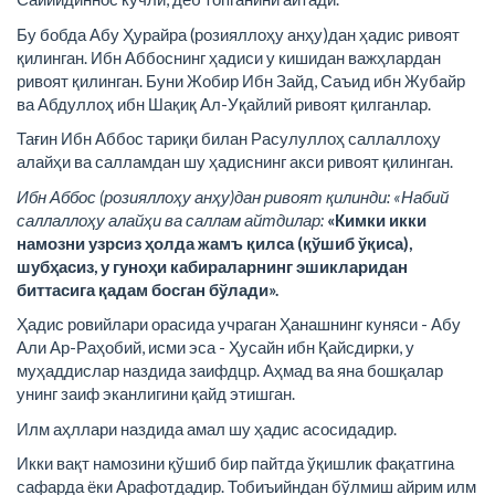
Бу бобда Абу Ҳурайра (розияллоҳу анҳу)дан ҳадис ривоят
қилинган. Ибн Аббоснинг ҳадиси у кишидан важҳлардан
ривоят қилинган. Буни Жобир Ибн Зайд, Саъид ибн Жубайр
ва Абдуллоҳ ибн Шақиқ Ал-Уқайлий ривоят қилганлар.
Тағин Ибн Аббос тариқи билан Расулуллоҳ саллаллоҳу
алайҳи ва салламдан шу ҳадиснинг акси ривоят қилинган.
Ибн Аббос (розияллоҳу анҳу)дан ривоят қилинди: «Набий
саллаллоҳу алайҳи ва саллам айтдилар:
«Кимки икки
намозни узрсиз ҳолда жамъ қилса (қўшиб ўқиса),
шубҳасиз, у гуноҳи кабираларнинг эшикларидан
биттасига қадам босган бўлади».
Ҳадис ровийлари орасида учраган Ҳанашнинг куняси - Абу
Али Ар-Раҳобий, исми эса - Ҳусайн ибн Қайсдирки, у
муҳаддислар наздида заифдцр. Аҳмад ва яна бошқалар
унинг заиф эканлигини қайд этишган.
Илм аҳллари наздида амал шу ҳадис асосидадир.
Икки вақт намозини қўшиб бир пайтда ўқишлик фақатгина
сафарда ёки Арафотдадир. Тобиъийндан бўлмиш айрим илм