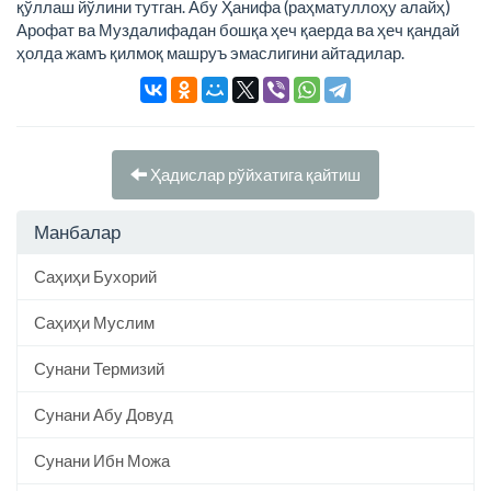
қўллаш йўлини тутган. Абу Ҳанифа (раҳматуллоҳу алайҳ)
Арофат ва Муздалифадан бошқа ҳеч қаерда ва ҳеч қандай
ҳолда жамъ қилмоқ машруъ эмаслигини айтадилар.
Ҳадислар рўйхатига қайтиш
Манбалар
Саҳиҳи Бухорий
Саҳиҳи Муслим
Сунани Термизий
Сунани Абу Довуд
Сунани Ибн Можа