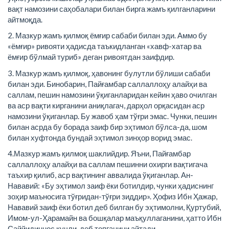
вақт намозини саҳобалари билан бирга жамъ қилганларини
айтмоқда.
2. Мазкур жамъ қилмоқ ёмғир сабаби билан эди. Аммо бу
«ёмғир» ривояти ҳадисда таъкидланган «хавф-хатар ва
ёмғир бўлмай туриб» деган ривоятдан заифдир.
3. Мазкур жамъ қилмоқ, ҳавонинг булутли бўлиши сабаби
билан эди. Бинобарин, Пайғамбар саллаллоҳу алайҳи ва
саллам, пешин намозини ўқиганларидан кейин ҳаво очилган
ва аср вақти кирганини аниқлагач, дарҳол орқасидан аср
намозини ўқиганлар. Бу жавоб ҳам тўғри эмас. Чунки, пешин
билан асрда бу борада заиф бир эҳтимол бўлса-да, шом
билан хуфтонда бундай эҳтимол зинҳор ворид эмас.
4.Мазкур жамъ қилмоқ шаклийдир. Яъни, Пайғамбар
саллаллоҳу алайҳи ва саллам пешинни охирги вақтигача
таъхир қилиб, аср вақтининг аввалида ўқиганлар. Ан-
Нававий: «Бу эҳтимол заиф ёки ботилдир, чунки ҳадиснинг
зоҳир маъносига тўғридан-тўғри зиддир». Ҳофиз Ибн Ҳажар,
Нававий заиф ёки ботил деб билган бу эҳтимолни, Қуртубий,
Имом-ул-Ҳарамайн ва бошқалар маъқуллаганини, ҳатто Ибн
Саййидиннос кучли, деб топганини айтади.