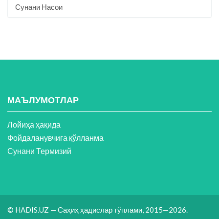
Сунани Насои
МАЪЛУМОТЛАР
Лойиҳа ҳақида
Фойдаланувчига қўлланма
Сунани Термизий
© HADIS.UZ — Саҳиҳ ҳадислар тўплами, 2015—2026.