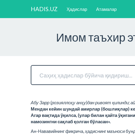
HADIS.UZ
Ҳадислар
Атамалар
Имом таъхир эт
Абу Зарр (розияллоҳу анҳу)дан ривоят қилинди; а
Мендан кейин шундай амирлар (бошлиқлар) ке
Агар вақтида ўқилса, (улар билан қайта ўқигани
намозингни сақлаб қолган бўласан».
Ан-Нававийнинг фикрича, ҳадиснинг маъноси бунд