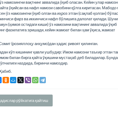
 намозингни вақтнинг аввалида ўқиб оласан. Кейин улар намозн
қайта ўқийсан ва нафл намози савобини қўлга киритасан. Мабодо
ен ўз намозингни ўқиб олган ва иҳроз этган (сақлаб қолган) бўлас
биринчиси фарз ва иккинчиси нафл бўлишига далолат қилади. Шуни
ъмун (ҳимоя остидаги киши) ўз намозини вақтининг аввалида ўқиб
инг фазилатига эришади, кейин жамоат билан ҳам ўқиса, жамоат
омит (розияллоҳу анҳумо)дан ҳадис ривоят қилинган.
адан кўп кишининг қавли ушбудир: Имом намозни таъхир этган та
 имом билан бирга қайта ўқишини мустаҳаб деб биладилар. Бунда
кўпчилиги наздида, биринчи намоздир.
Ҳабиб.
адислар рўйхатига қайтиш