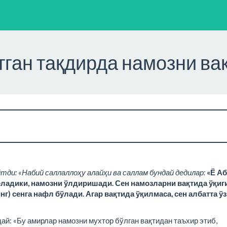
ган тақдирда намозни ва
йтди: «Набий саллаллоҳу алайҳи ва саллам бундай дедилар:
«Ё Аб
ладики, намозни ўлдиришади. Сен намозларни вақтида ўқиг
нг) сенга нафл бўлади. Агар вақтида ўқилмаса, сен албатта ўз
ай: «Бу амирлар намозни мухтор бўлган вақтидан таъхир этиб,