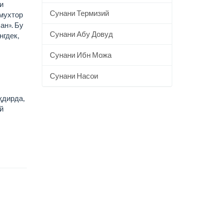
и
Сунани Термизий
 мухтор
ан». Бу
Сунани Абу Довуд
нгдек,
Сунани Ибн Можа
Сунани Насои
қдирда,
й