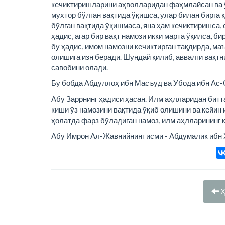
кечиктиришларини аҳволларидан фаҳмлайсан ва ўз
мухтор бўлган вақтида ўқишса, улар билан бирга 
бўлган вақтида ўқишмаса, яна ҳам кечиктиришса, с
ҳадис, агар бир вақт намози икки марта ўқилса, 
бу ҳадис, имом намозни кечиктирган тақдирда, ма
олишига изн беради. Шундай қилиб, аввалги вақтн
савобини олади.
Бу бобда Абдуллоҳ ибн Масъуд ва Убода ибн Ас-С
Абу Заррнинг ҳадиси ҳасан. Илм аҳлларидан битт
киши ўз намозини вақтида ўқиб олишини ва кейин
ҳолатда фарз бўладиган намоз, илм аҳлларининг 
Абу Имрон Ал-Жавнийнинг исми - Абдумалик ибн 
Ҳ