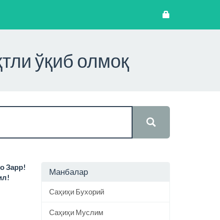
қтли ўқиб олмоқ
о Зарр!
Манбалар
ил!
Саҳиҳи Бухорий
Саҳиҳи Муслим