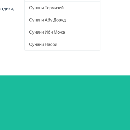
Сунани Термизий
этдики,
Сунани Абу Довуд
Сунани Ибн Можа
Сунани Насои