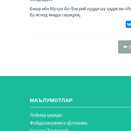
Бишр ибн Муъоз Ал-Басрий худди шу ҳадисни «Исм
бу иснод янада саҳиҳроқ.
Ҳ
МАЪЛУМОТЛАР
Лойиҳа ҳақида
Фойдаланувчига қўлланма
Сунани Термизий