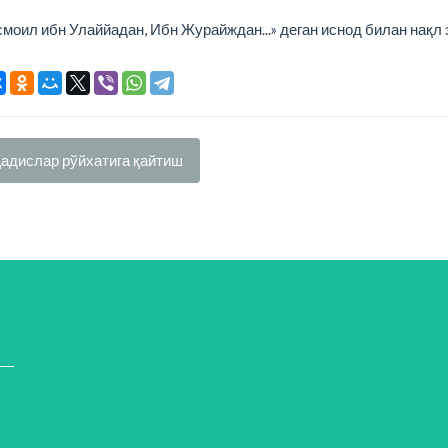
оил ибн Улаййадан, Ибн Журайждан...» деган иснод билан нақл 
адислар рўйхатига қайтиш