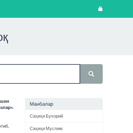
оқ
ешин
Манбалар
злар».
Саҳиҳи Бухорий
тиб,
Саҳиҳи Муслим