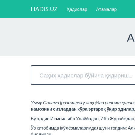
HADIS.UZ
Ҳадислар
Атамалар
А
Умму Салама (розияллоҳу анҳо)дан ривоят қилинд
намозини сизлардан кўра эртароқ ўқир эдилар,
Бу ҳадис Исмоил ибн Улаййадан, Ибн Журайждан,
Ўз китобимда (қўлёзмаларимда) шуни топдим: Ал
билдирди...