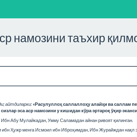
ср намозини таъхир қилм
и; айтдиларки:
«Расулуллоҳ саллаллоҳу алайҳи ва саллам п
 сизлар эса аср намозини у кишидан кўра эртароқ ўқир эканси
 Ибн Абу Мулайкадан, Умму Саламадан айнан ривоят қилинган.
и ибн Ҳужр менга Исмоил ибн Иброҳимдан, Ибн Журайждан нақл э