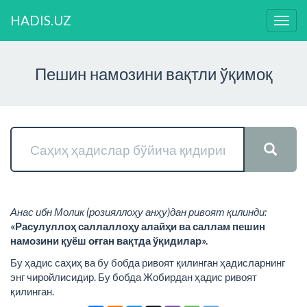
HADIS.UZ
Нави
ўзга
Пешин намозини вақтли ўқимоқ
Анас ибн Молик (розияллоҳу анҳу)дан ривоят қилинди:
«Расулуллоҳ саллаллоҳу алайҳи ва саллам пешин
намозини қуёш оғган вақтда ўқидилар».
Бу ҳадис саҳиҳ ва бу бобда ривоят қилинган ҳадисларнинг
энг чиройлисидир. Бу бобда Жобирдан ҳадис ривоят
қилинган.