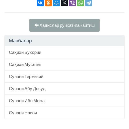
Ҳадислар рўйхатига қайтиш
Манбалар
Саҳиҳи Бухорий
Саҳиҳи Муслим
Сунани Термизий
Сунани Абу Довуд
Сунани Ибн Можа
Сунани Насои