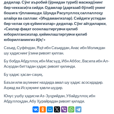
дедилар. Сўнг аъробий (ўрнидан туриб) масжид(нинг
бир чеккаси)га сийди. Одамлар (дарғазаб бўлиб) унинг
бошига тўпланишди. Шунда Расулуллоҳ саллаллоҳу
алайҳи ва саллам: «(Индамангизлар). Сийдиги устидан
бир челак сув қуйингизлар» дедилар. Сўнг айтдиларки,
«Сизлар фақат осонлаштиргувчи қилиб
юборилгансизлар, қийинлаштиргувчи қилиб
юборилганингиз йўқ!»
Саъид, Суфёндан, Яҳё ибн Саъиддан, Анас ибн Моликдан
шу ҳадиснинг ўзини ривоят қилган.
Бу бобда Абдуллоҳ ибн Масъуд, Ибн Аббос, Васила ибн Ал-
Асқодан биттадан ҳадис ривоят қилинди.
Бу ҳадис ҳасан-саҳиҳ.
Баъзи илм аҳлининг наздида амал шу ҳадис асосидадир.
Аҳмад ва Исҳоқнинг қавли шудир.
Юнус ушбу ҳадисни Аз-Зуҳрийдан, Убайдуллоҳ ибн
Абдуллоҳдан, Абу Ҳурайрадан ривоят қилади.