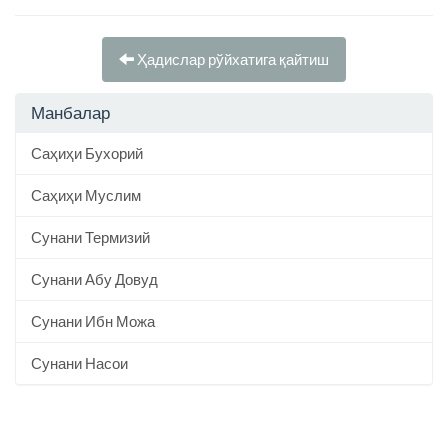
Ҳадислар рўйхатига қайтиш
Манбалар
Саҳиҳи Бухорий
Саҳиҳи Муслим
Сунани Термизий
Сунани Абу Довуд
Сунани Ибн Можа
Сунани Насои