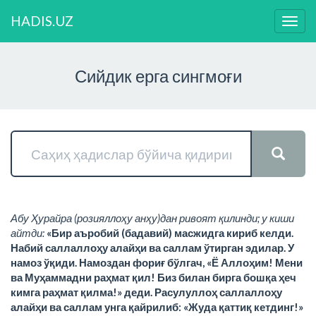
HADIS.UZ
Нави
ўзга
Сийдик ерга сингмоғи
Абу Ҳурайра (розияллоҳу анҳу)дан ривоят қилинди; у киши
айтди:
«Бир аъробий (бадавий) масжидга кириб келди.
Набий саллаллоҳу алайҳи ва саллам ўтирган эдилар. У
намоз ўқиди. Намоздан фориғ бўлгач, «Ё Аллоҳим! Мени
ва Муҳаммадни раҳмат қил! Биз билан бирга бошқа ҳеч
кимга раҳмат қилма!» деди. Расулуллоҳ саллаллоҳу
алайҳи ва саллам унга қайрилиб: «Жуда қаттиқ кетдинг!»