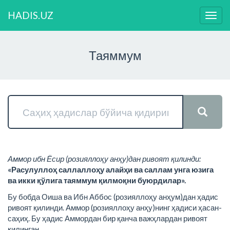
HADIS.UZ
Нави
ўзга
Таяммум
Аммор ибн Ёсир (розияллоҳу анҳу)дан ривоят қилинди:
«Расулуллоҳ саллаллоҳу алайҳи ва саллам унга юзига
ва икки қўлига таяммум қилмоқни буюрдилар».
Бу бобда Оиша ва Ибн Аббос (розияллоҳу анҳум)дан ҳадис
ривоят қилинди. Аммор (розияллоҳу анҳу)нинг ҳадиси ҳасан-
саҳиҳ. Бу ҳадис Аммордан бир қанча важҳлардан ривоят
қилинган.