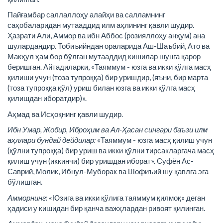
Пайғамбар саллаллоҳу алайҳи ва салламнинг
саҳобаларидан мутааддид илм аҳлининг қавли шудир.
Ҳазрати Али, Аммор ва ибн Аббос (розияллоҳу анҳум) ана
шулардандир. Тобиъийндан ораларида Аш-Шаъбий, Ато ва
Макҳул ҳам бор бўлган мутааддид кишилар шунга қарор
беришган. Айтадиларки, «Таяммум - юзга ва икки қўлга масҳ
қилиши учун (тоза тупроққа) бир уришдир, (яъни, бир марта
(тоза тупроққа қўл) уриш билан юзга ва икки қўлга масҳ
қилишдан иборатдир)».
Аҳмад ва Исҳоқнинг қавли шудир.
Ибн Умар, Жобир, Иброҳим ва Ал-Ҳасан сингари баъзи илм
аҳллари бундай дейдилар:
«Таяммум - юзга масҳ қилиш учун
(қўлни тупроққа) бир уриш ва икки қўлни тирсакларгача масҳ
қилиш учун (иккинчи) бир уришдан иборат». Суфён Ас-
Саврий, Молик, Ибнул-Муборак ва Шофиъий шу қавлга эга
бўлишган.
Амморнинг:
«Юзига ва икки қўлига таяммум қилмоқ» деган
ҳадиси у кишидан бир қанча важҳлардан ривоят қилинган.