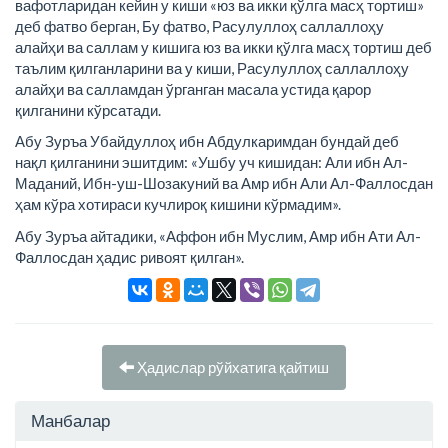
вафотларидан кейин у киши «юз ва икки қўлга масҳ тортиш»
деб фатво берган, Бу фатво, Расулуллоҳ саллаллоҳу
алайҳи ва саллам у кишига юз ва икки қўлга масҳ тортиш деб
таълим қилганларини ва у киши, Расулуллоҳ саллаллоҳу
алайҳи ва салламдан ўрганган масала устида қарор
қилганини кўрсатади.
Абу Зуръа Убайдуллоҳ ибн Абдулкаримдан бундай деб
нақл қилганини эшитдим: «Ушбу уч кишидан: Али ибн Ал-
Маданий, Ибн-уш-Шозакуний ва Амр ибн Али Ал-Фаллосдан
ҳам кўра хотираси кучлироқ кишини кўрмадим».
Абу Зуръа айтадики, «Аффон ибн Муслим, Амр ибн Ати Ал-
Фаллосдан ҳадис ривоят қилган».
Ҳадислар рўйхатига қайтиш
Манбалар