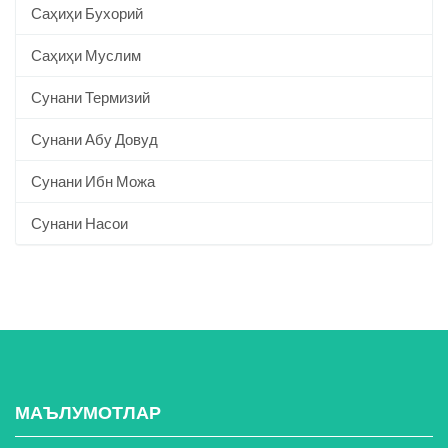
Саҳиҳи Бухорий
Саҳиҳи Муслим
Сунани Термизий
Сунани Абу Довуд
Сунани Ибн Можа
Сунани Насои
МАЪЛУМОТЛАР