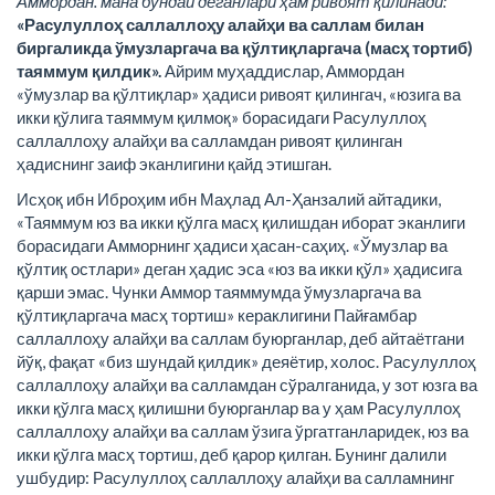
Аммордан. мана бундай деганлари ҳам ривоят қилинади:
«Расулуллоҳ саллаллоҳу алайҳи ва саллам билан
биргаликда ўмузларгача ва қўлтиқларгача (масҳ тортиб)
таяммум қилдик».
Айрим муҳаддислар, Аммордан
«ўмузлар ва қўлтиқлар» ҳадиси ривоят қилингач, «юзига ва
икки қўлига таяммум қилмоқ» борасидаги Расулуллоҳ
саллаллоҳу алайҳи ва салламдан ривоят қилинган
ҳадиснинг заиф эканлигини қайд этишган.
Исҳоқ ибн Иброҳим ибн Маҳлад Ал-Ҳанзалий айтадики,
«Таяммум юз ва икки қўлга масҳ қилишдан иборат эканлиги
борасидаги Амморнинг ҳадиси ҳасан-саҳиҳ. «Ўмузлар ва
қўлтиқ остлари» деган ҳадис эса «юз ва икки қўл» ҳадисига
қарши эмас. Чунки Аммор таяммумда ўмузларгача ва
қўлтиқларгача масҳ тортиш» кераклигини Пайғамбар
саллаллоҳу алайҳи ва саллам буюрганлар, деб айтаётгани
йўқ, фақат «биз шундай қилдик» деяётир, холос. Расулуллоҳ
саллаллоҳу алайҳи ва салламдан сўралганида, у зот юзга ва
икки қўлга масҳ қилишни буюрганлар ва у ҳам Расулуллоҳ
саллаллоҳу алайҳи ва саллам ўзига ўргатганларидек, юз ва
икки қўлга масҳ тортиш, деб қарор қилган. Бунинг далили
ушбудир: Расулуллоҳ саллаллоҳу алайҳи ва салламнинг