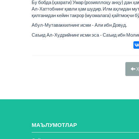
Бу бобда (ҳазрати) Умар (розияллоҳу анҳу) дан ҳ
Ал-Хаттобнинг қавли ҳам шудир. Илм аҳлидан мут
қилганидан кейин такрор (муомалага) қайтмоқчи б
Абул-Мутаваккилнинг исми - Али ибн Довуд.
Саъид Ал-Худрийнинг исми эса - Саъид ибн Молик
Ҳ
МАЪЛУМОТЛАР