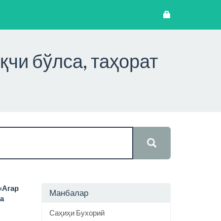
қчи бўлса, таҳорат
«Агар
Манбалар
да
Саҳиҳи Бухорий