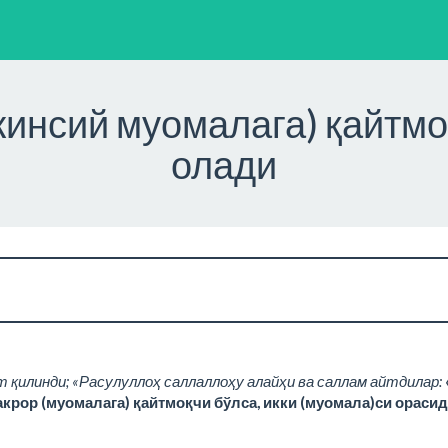
инсий муомалага) қайтмо
олади
т қилинди; «Расулуллоҳ саллаллоҳу алайҳи ва саллам айтдилар:
акрор (муомалага) қайтмоқчи бўлса, икки (муомала)си ораси