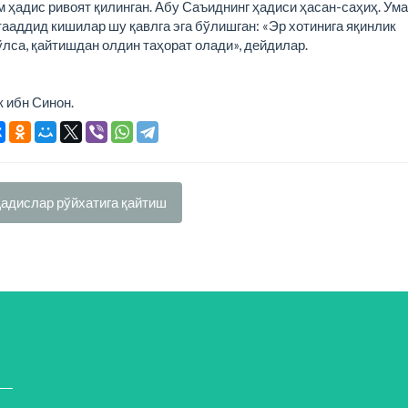
ам ҳадис ривоят қилинган. Абу Саъиднинг ҳадиси ҳасан-саҳиҳ. Ума
ааддид кишилар шу қавлга эга бўлишган: «Эр хотинига яқинлик
ўлса, қайтишдан олдин таҳорат олади», дейдилар.
 ибн Синон.
адислар рўйхатига қайтиш