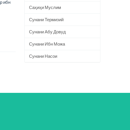
р ибн
Саҳиҳи Муслим
Сунани Термизий
Сунани Абу Довуд
Сунани Ибн Можа
Сунани Насои