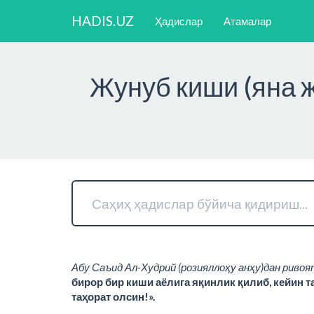
HADIS.UZ
Ҳадислар
Атамалар
Жунуб киши (яна ж
Абу Саъид Ал-Худрий (розияллоҳу анҳу)дан ривоя
бирор бир киши аёлига яқинлик қилиб, кейин т
таҳорат олсин!».