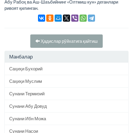
Абу Рабоҳ ва Аш-Шаъбийнинг «Олтмиш кун» деганлари
ривоят қилинган.
Ҳадислар рўйхатига қайтиш
Манбалар
Саҳиҳи Бухорий
Саҳиҳи Муслим
Сунани Термизий
Сунани Абу Довуд
Сунани Ибн Можа
Сунани Насои