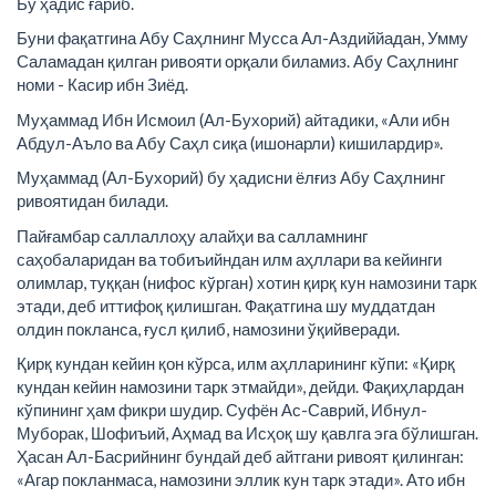
Бу ҳадис ғариб.
Буни фақатгина Абу Саҳлнинг Мусса Ал-Аздиййадан, Умму
Саламадан қилган ривояти орқали биламиз. Абу Саҳлнинг
номи - Касир ибн Зиёд.
Муҳаммад Ибн Исмоил (Ал-Бухорий) айтадики, «Али ибн
Абдул-Аъло ва Абу Саҳл сиқа (ишонарли) кишилардир».
Муҳаммад (Ал-Бухорий) бу ҳадисни ёлғиз Абу Саҳлнинг
ривоятидан билади.
Пайғамбар саллаллоҳу алайҳи ва салламнинг
саҳобаларидан ва тобиъийндан илм аҳллари ва кейинги
олимлар, туққан (нифос кўрган) хотин қирқ кун намозини тарк
этади, деб иттифоқ қилишган. Фақатгина шу муддатдан
олдин покланса, ғусл қилиб, намозини ўқийверади.
Қирқ кундан кейин қон кўрса, илм аҳлларининг кўпи: «Қирқ
кундан кейин намозини тарк этмайди», дейди. Фақиҳлардан
кўпининг ҳам фикри шудир. Суфён Ас-Саврий, Ибнул-
Муборак, Шофиъий, Аҳмад ва Исҳоқ шу қавлга эга бўлишган.
Ҳасан Ал-Басрийнинг бундай деб айтгани ривоят қилинган:
«Агар покланмаса, намозини эллик кун тарк этади». Ато ибн