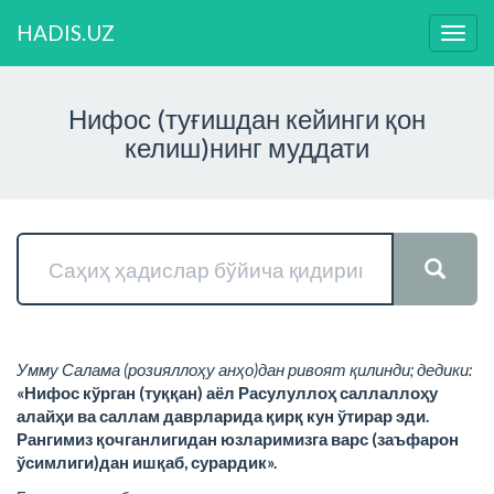
HADIS.UZ
Нави
ўзга
Нифос (туғишдан кейинги қон
келиш)нинг муддати
Умму Салама (розияллоҳу анҳо)дан ривоят қилинди; дедики:
«Нифос кўрган (туққан) аёл Расулуллоҳ саллаллоҳу
алайҳи ва саллам даврларида қирқ кун ўтирар эди.
Рангимиз қочганлигидан юзларимизга варс (заъфарон
ўсимлиги)дан ишқаб, сурардик».