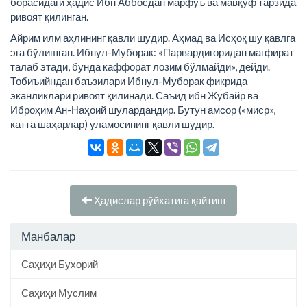
борасидаги ҳадис Ибн Аббосдан марфуъ ва мавқуф тарзида
ривоят қилинган.
Айрим илм аҳлининг қавли шудир. Аҳмад ва Исҳоқ шу қавлга
эга бўлишган. Ибнул-Муборак: «Парвардигоридан мағфират
талаб этади, бунда каффорат лозим бўлмайди», дейди.
Тобиъийндан баъзилари Ибнул-Муборак фикрида
эканликлари ривоят қилинади. Саъид ибн Жубайр ва
Иброҳим Ан-Наҳоий шулардандир. Бутун амсор («миср»,
катта шаҳарлар) уламосининг қавли шудир.
Ҳадислар рўйхатига қайтиш
Манбалар
Саҳиҳи Бухорий
Саҳиҳи Муслим