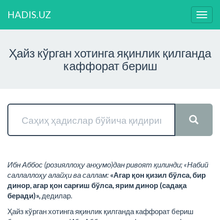
HADIS.UZ
Нави
ўзга
Ҳайз кўрган хотинга яқинлик қилганда
каффорат бериш
Ибн Аббос (розияллоҳу анҳумо)дан ривоят қилинди; «Набий
саллаллоҳу алайҳи ва саллам:
«Агар қон қизил бўлса, бир
динор, агар қон сарғиш бўлса, ярим динор (садақа
беради)»,
дедилар.
Ҳайз кўрган хотинга яқинлик қилганда каффорат бериш