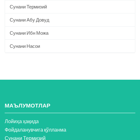
Сунани Термизий
Сунани Абу Довуд
Сунани Ибн Можа
Сунани Насои
МАЪЛУМОТЛАР
Лойиҳа ҳақида
Фойдаланувчига қўлланма
Сунани Термизий