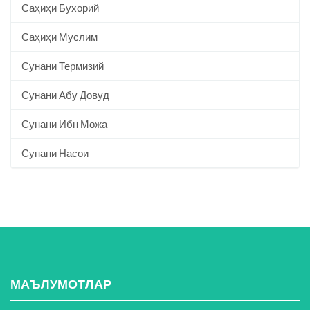
Саҳиҳи Бухорий
Саҳиҳи Муслим
Сунани Термизий
Сунани Абу Довуд
Сунани Ибн Можа
Сунани Насои
МАЪЛУМОТЛАР