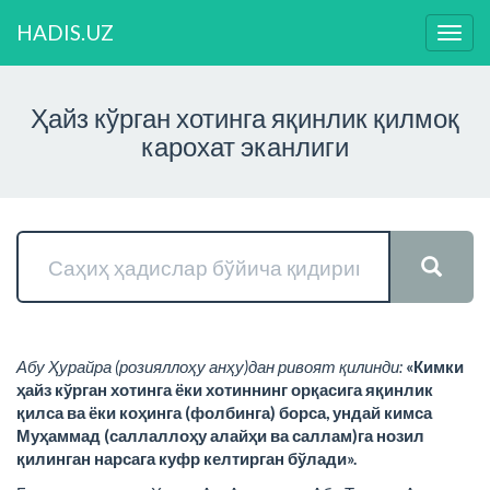
HADIS.UZ
Нави
ўзга
Ҳайз кўрган хотинга яқинлик қилмоқ
карохат эканлиги
Абу Ҳурайра (розияллоҳу анҳу)дан ривоят қилинди:
«Кимки
ҳайз кўрган хотинга ёки хотиннинг орқасига яқинлик
қилса ва ёки коҳинга (фолбинга) борса, ундай кимса
Муҳаммад (саллаллоҳу алайҳи ва саллам)га нозил
қилинган нарсага куфр келтирган бўлади».