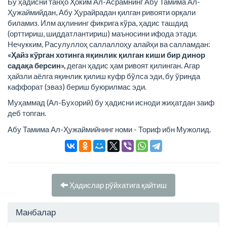
Бу ҳадисни танҳо Ҳоким Ал-Асрамнинг Абу Тамима Ал-
Ҳужаймийдан, Абу Ҳурайрадан қилган ривояти орқали
биламиз. Илм аҳлининг фикрига кўра, ҳадис ташдид
(орттириш, шиддатлантириш) маъносини ифода этади.
Нечукким, Расулуллоҳ саллаллоҳу алайҳи ва салламдан:
«Ҳайз кўрган хотинга яқинлик қилган киши бир динор
садақа берсин»,
деган ҳадис ҳам ривоят қилинган. Агар
ҳайзли аёлга яқинлик қилиш куфр бўлса эди, бу ўринда
каффорат (эваз) бериш буюрилмас эди.
Муҳаммад (Ал-Бухорий) бу ҳадисни исноди жиҳатдан заиф
деб топган.
Абу Тамима Ал-Ҳужаймийнинг номи - Ториф ибн Мужолид.
Ҳадислар рўйхатига қайтиш
Манбалар