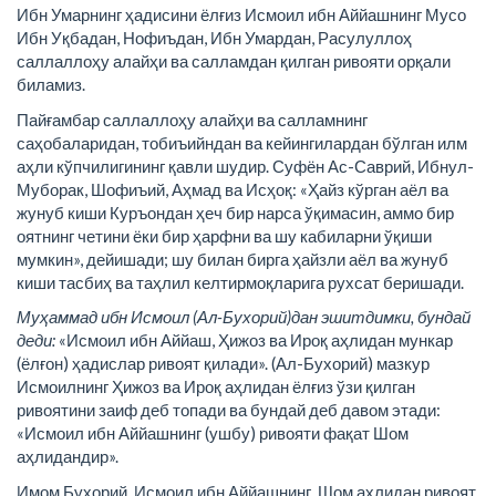
Ибн Умарнинг ҳадисини ёлғиз Исмоил ибн Аййашнинг Мусо
Ибн Уқбадан, Нофиъдан, Ибн Умардан, Расулуллоҳ
саллаллоҳу алайҳи ва салламдан қилган ривояти орқали
биламиз.
Пайғамбар саллаллоҳу алайҳи ва салламнинг
саҳобаларидан, тобиъийндан ва кейингилардан бўлган илм
аҳли кўпчилигининг қавли шудир. Суфён Ас-Саврий, Ибнул-
Муборак, Шофиъий, Аҳмад ва Исҳоқ: «Ҳайз кўрган аёл ва
жунуб киши Куръондан ҳеч бир нарса ўқимасин, аммо бир
оятнинг четини ёки бир ҳарфни ва шу кабиларни ўқиши
мумкин», дейишади; шу билан бирга ҳайзли аёл ва жунуб
киши тасбиҳ ва таҳлил келтирмоқларига рухсат беришади.
Муҳаммад ибн Исмоил (Ал-Бухорий)дан эшитдимки, бундай
деди:
«Исмоил ибн Аййаш, Ҳижоз ва Ироқ аҳлидан мункар
(ёлғон) ҳадислар ривоят қилади». (Ал-Бухорий) мазкур
Исмоилнинг Ҳижоз ва Ироқ аҳлидан ёлғиз ўзи қилган
ривоятини заиф деб топади ва бундай деб давом этади:
«Исмоил ибн Аййашнинг (ушбу) ривояти фақат Шом
аҳлидандир».
Имом Бухорий, Исмоил ибн Аййашнинг, Шом аҳлидан ривоят