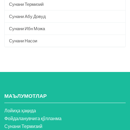
Сунани Термизий
Сунани Абу Довуд
Сунани Ибн Можа
Сунани Насои
МАЪЛУМОТЛАР
Лойиҳа ҳақида
Фойдаланувчига қўлланма
Сунани Термизий