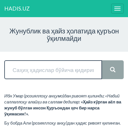
HADIS.UZ
Нави
ўзга
Жунублик ва ҳайз ҳолатида қуръон
ўқилмайди
Ибн Умар (розияллоҳу анҳумо)дан ривоят қилинди; «Набий
саллаллоҳу алайҳи ва саллам дедилар:
«Ҳайз кўрган аёл ва
жунуб бўлган инсон Қуръондан ҳеч бир нарса
ўқимасин!».
Бу бобда Али (розияллоҳу анҳу)дан ҳадис ривоят қилинган.