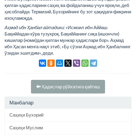
қилган ҳадисларини саҳиҳ ва фойдаланиш учун яроқли, деб
ҳисоблайди. Термизий, Бухорийнинг бу зот ҳақидаги фикрини
изоҳламоқда.
Аҳмад ибн Ҳанбал айтадики:
«Исмоил ибн Аййаш
Бақиййадан кўра тузукроқ. Бақиййанинг сиқа (ишончли)
кишилар (номи)дан қилган мункар ҳадислари бор». Аҳмад
ибн Ҳасан менга нақл этиб, «Бу сўзни Аҳмад ибн Ҳанбалнинг
ўзидан эшитдим», деди.
Ҳадислар рўйхатига қайтиш
Манбалар
Саҳиҳи Бухорий
Саҳиҳи Муслим