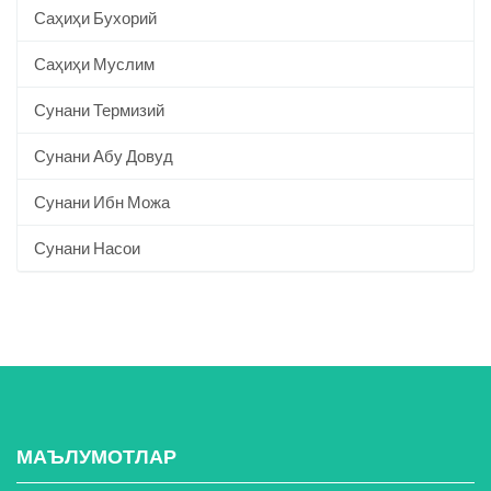
Саҳиҳи Бухорий
Саҳиҳи Муслим
Сунани Термизий
Сунани Абу Довуд
Сунани Ибн Можа
Сунани Насои
МАЪЛУМОТЛАР