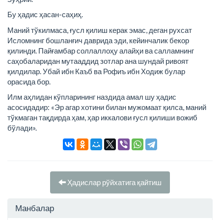
Бу ҳадис ҳасан-саҳиҳ.
Маний тўкилмаса, ғусл қилиш керак эмас, деган рухсат
Исломнинг бошланғич даврида эди, кейинчалик бекор
қилинди. Пайғамбар соллаллоҳу алайҳи ва салламнинг
саҳобаларидан мутааддид зотлар ана шундай ривоят
қилдилар. Убай ибн Каъб ва Рофиъ ибн Ходиж булар
орасида бор.
Илм аҳлидан кўпларининг наздида амал шу ҳадис
асосидадир: «Эр агар хотини билан мужомаат қилса, маний
тўкмаган тақдирда ҳам, ҳар иккалови ғусл қилиши вожиб
бўлади».
Ҳадислар рўйхатига қайтиш
Манбалар