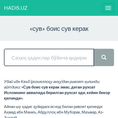
HADIS.UZ
Нави
ўзга
«сув» боис сув керак
Убай ибн Каъб (розияллоҳу анҳу)дан ривоят қилинди;
айтдики:
«Сув боис сув керак эмас, деган рухсат
Исломнинг аввалида берилган рухсат эди, кейин бекор
қилинди».
Айнан шу ҳадис қуйидаги иснод билан ривоят қилинди:
Аҳмад ибн Маниъ, Абдуллоҳ ибн Муборак, Маъмар, Аз-
Зуҳрий.